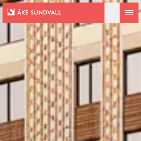
Bostäder
Lokaler och parkering
Entreprenad
Om oss
Kontakt