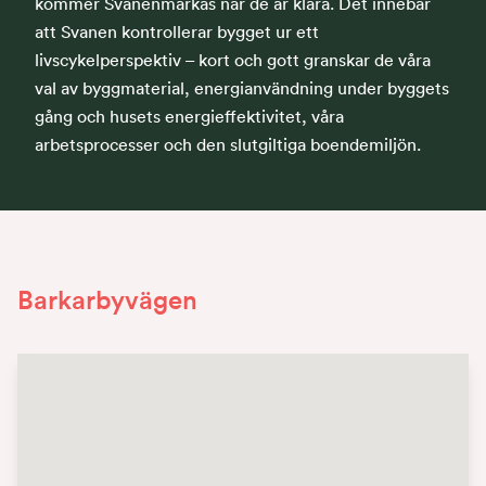
kommer Svanenmärkas när de är klara. Det innebär
att Svanen kontrollerar bygget ur ett
livscykelperspektiv – kort och gott granskar de våra
val av byggmaterial, energianvändning under byggets
gång och husets energieffektivitet, våra
arbetsprocesser och den slutgiltiga boendemiljön.
Barkarbyvägen