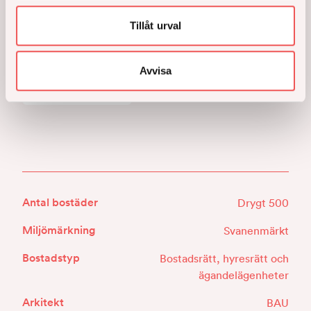
med entréhallen till tunnelbanan gör det dessutom
Tillåt urval
till ett lättillgängligt och centralt nav i stadslivet.
Avvisa
Anmäl intresse
Antal bostäder
Drygt 500
Miljömärkning
Svanenmärkt
Bostadstyp
Bostadsrätt, hyresrätt och
ägandelägenheter
Arkitekt
BAU