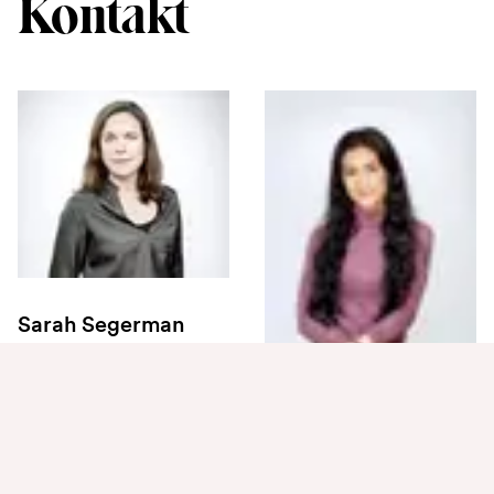
Kontakt
Sarah Segerman
Projektchef
08-505 580 35
sarah.segerman@akesundvall.se
Victoria Agirman
Biträdande