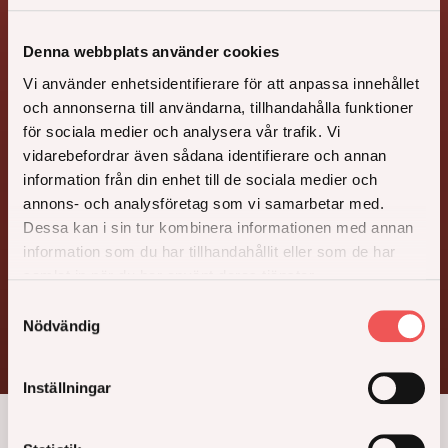
Denna webbplats använder cookies
Vi använder enhetsidentifierare för att anpassa innehållet
och annonserna till användarna, tillhandahålla funktioner
för sociala medier och analysera vår trafik. Vi
Paraden
vidarebefordrar även sådana identifierare och annan
information från din enhet till de sociala medier och
annons- och analysföretag som vi samarbetar med.
Dessa kan i sin tur kombinera informationen med annan
information som du har tillhandahållit eller som de har
I Paraden får du Barkarbystadens bästa läge, precis intill
Stora Torget. Här blir ditt hem en del av stadens centrala
samlat in när du har använt deras tjänster.
puls. Samtidigt får du din egen borg där ljus och grönska
Samtyckesval
letar sig in i sovrummet. Där någons tanke lagt sig i minsta
Nödvändig
detalj.
Inställningar