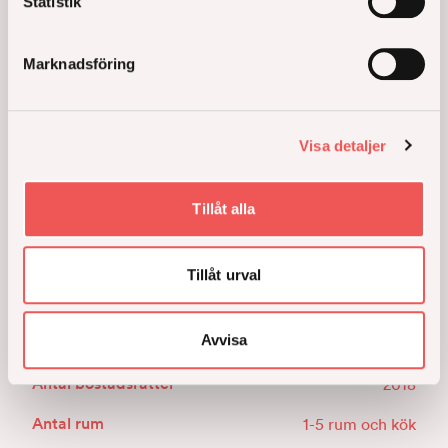
Statistik
Kvarteret Paraden
Marknadsföring
Barkarbystaden
-
Bostadsrätt
-
Lägenhet
I Paraden får du Barkarbystadens bästa läge, precis
Visa detaljer
intill Stora Torget. Här blir ditt hem en del av stadens
centrala puls. Samtidigt får du din egen borg där ljus
och grönska letar sig in i sovrummet. Där någons
Tillåt alla
tanke lagt sig i minsta detalj.
Tillåt urval
Avvisa
Antal bostadsrätter
2018
Antal rum
1-5 rum och kök