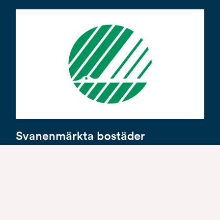
Svanenmärkta bostäder
På Åke Sundvall är omtanken om staden och de
boende i husen alltid i fokus. Panorama är därför
byggt enligt Svanens miljökrav och
Svanenmärkta
.
Det innebär att Svanen har kontrollerat bygget ur ett
livscykelperspektiv, det innebär att de granskat våra