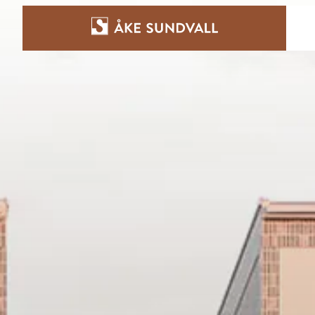
Bostäder
Lokaler och parkering
Entreprenad
Om oss
Kontakt