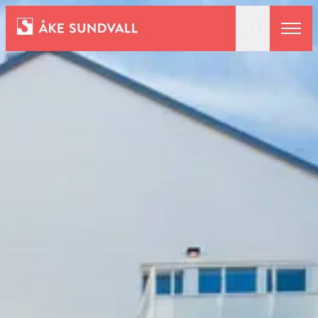
Bostäder
Lokaler och parkering
Entreprenad
Om oss
Kontakt