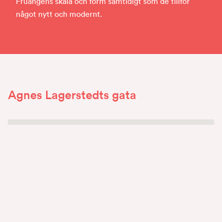
Fruängens skala och form samtidigt som de tillför
något nytt och modernt.
Agnes Lagerstedts gata