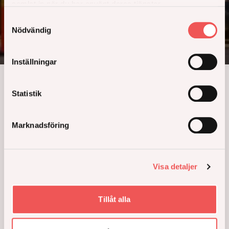
samlat in när du har använt deras tjänster.
Tronande uppe på en höjd, på toppen av Agnes
Samtyckesval
Lagerstedts gata står Agnes med soldränkta balkonger
Nödvändig
och milsvid utsikt färdigt.
Inställningar
Statistik
Agnes
Marknadsföring
Fruängen
-
Bostadsrätt
-
Lägenhet
I närområdet väntar lummiga löpstigar som löper
Visa detaljer
genom härliga parkområden och förbi trolska sjöar.
Precis runt hörnet ligger citynära Fruängens centrum
med dess rika serviceutbud och storstadens nöjen
Tillåt alla
bara några få tunnelbanestationer bort.