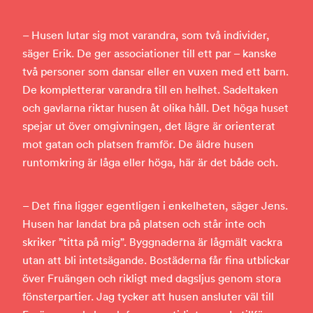
– Husen lutar sig mot varandra, som två individer,
säger Erik. De ger associationer till ett par – kanske
två personer som dansar eller en vuxen med ett barn.
De kompletterar varandra till en helhet. Sadeltaken
och gavlarna riktar husen åt olika håll. Det höga huset
spejar ut över omgivningen, det lägre är orienterat
mot gatan och platsen framför. De äldre husen
runtomkring är låga eller höga, här är det både och.
– Det fina ligger egentligen i enkelheten, säger Jens.
Husen har landat bra på platsen och står inte och
skriker ”titta på mig”. Byggnaderna är lågmält vackra
utan att bli intetsägande. Bostäderna får fina utblickar
över Fruängen och rikligt med dagsljus genom stora
fönsterpartier. Jag tycker att husen ansluter väl till