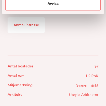
smarta studentlägenheter i Gubbängen som gör
Avvisa
skillnad för både människa och miljö.
Anmäl intresse
Antal bostäder
97
Antal rum
1-2 RoK
Miljömärkning
Svanenmärkt
Arkitekt
Utopia Arkitekter