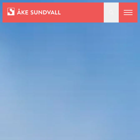
Bostäder
Lokaler och parkering
Entreprenad
Om oss
Kontakt