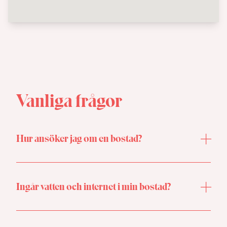
Vanliga frågor
Hur ansöker jag om en bostad?
Kontakta oss
för att ansöka om de lediga
studentbostäder som finns just nu.
Ingår vatten och internet i min bostad?
Vatten och internet ingår i din månadshyra.