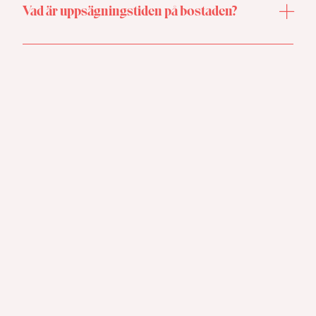
Vad är uppsägningstiden på bostaden?
Vi har tre månaders uppsägningstid på våra
studentbostäder.
Kontakt