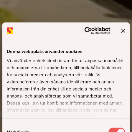
Denna webbplats använder cookies
Vi använder enhetsidentifierare för att anpassa innehållet
och annonserna till användarna, tillhandahålla funktioner
för sociala medier och analysera vår trafik. Vi
vidarebefordrar även sådana identifierare och annan
Maja och Knekten
information från din enhet till de sociala medier och
annons- och analysföretag som vi samarbetar med.
Dessa kan i sin tur kombinera informationen med annan
information som du har tillhandahållit eller som de har
samlat in när du har använt deras tjänster.
97 Svanenmärkta studentbostäder i Gubbängen
Samtyckesval