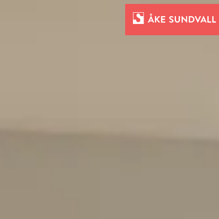
Bostäder
Lokaler och parkering
Entreprenad
Om oss
Kontakt