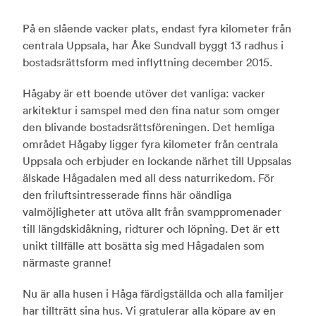
På en slående vacker plats, endast fyra kilometer från
centrala Uppsala, har Åke Sundvall byggt 13 radhus i
bostadsrättsform med inflyttning december 2015.
Hågaby är ett boende utöver det vanliga: vacker
arkitektur i samspel med den fina natur som omger
den blivande bostadsrättsföreningen. Det hemliga
området Hågaby ligger fyra kilometer från centrala
Uppsala och erbjuder en lockande närhet till Uppsalas
älskade Hågadalen med all dess naturrikedom. För
den friluftsintresserade finns här oändliga
valmöjligheter att utöva allt från svamppromenader
till längdskidåkning, ridturer och löpning. Det är ett
unikt tillfälle att bosätta sig med Hågadalen som
närmaste granne!
Nu är alla husen i Håga färdigställda och alla familjer
har tillträtt sina hus. Vi gratulerar alla köpare av en