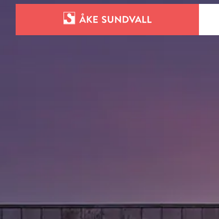
Bostäder
Lokaler och parkering
Entreprenad
Om oss
Kontakt