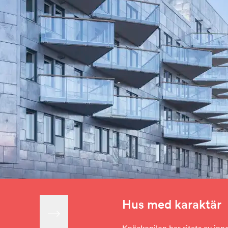
Hus med karaktär
Knäckepilen har ritats av inn