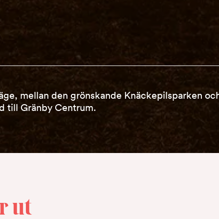
 läge, mellan den grönskande Knäckepilsparken och
 till Gränby Centrum.
r ut