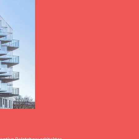
ovativa Belatchew arkitekter.