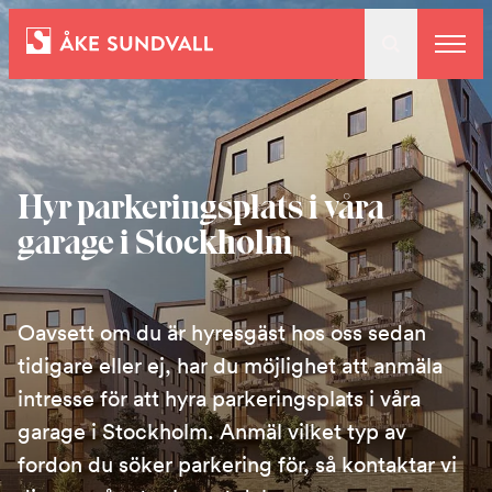
Bostäder
Lokaler och parkering
Hyr parkeringsplats i våra
garage i Stockholm
Entreprenad
Om oss
Oavsett om du är hyresgäst hos oss sedan
tidigare eller ej, har du möjlighet att anmäla
intresse för att hyra parkeringsplats i våra
Kontakt
garage i Stockholm. Anmäl vilket typ av
fordon du söker parkering för, så kontaktar vi