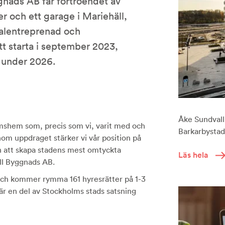
gnads AB får förtroendet av
 och ett garage i Mariehäll,
alentreprenad och
tt starta i september 2023,
e under 2026.
Åke Sundvall 
lmshem som, precis som vi, varit med och
Barkarbystade
nom uppdraget stärker vi vår position på
n att skapa stadens mest omtyckta
Läs hela
ll Byggnads AB.
 och kommer rymma 161 hyresrätter på 1-3
r en del av Stockholms stads satsning