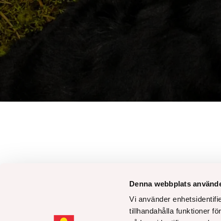
Denna webbplats använde
Besöksadress:
Växel:
Vi använder enhetsidentifi
Karlsbodavägen 9-11, Bromma
08 - 505 580
tillhandahålla funktioner f