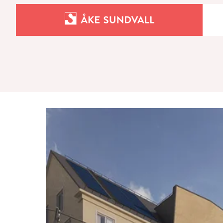
Bostäder
Lokaler och parkering
Entreprenad
Om oss
Kontakt