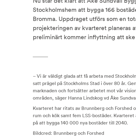
Nu står det klart att Åke Sundvall Byg
Stockholmshem att bygga 166 bostäder
Bromma. Uppdraget utförs som en tot
projekteringen av kvarteret planeras a
preliminärt kommer inflyttning att sk
– Vi är väldigt glada att få arbeta med Stockho
satt prägel på Stockholms Stad i över 80 år. Ge
marknaden och fortsätter arbetet mot vår visio
områden, säger Hanna Lindskog vd Åke Sundva
Kvarteret har ritats av Brunnberg och Forshed
rum och kök samt fem LSS-bostäder. Kvarteret ä
på att bygga 140 000 nya bostäder till 2040.
Bildcred: Brunnberg och Forshed