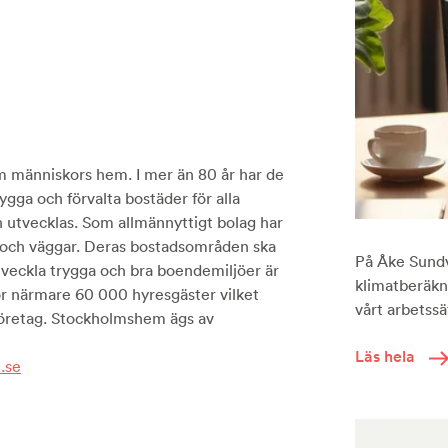
 människors hem. I mer än 80 år har de
gga och förvalta bostäder för alla
 utvecklas. Som allmännyttigt bolag har
ak och väggar. Deras bostadsområden ska
På Åke Sundva
utveckla trygga och bra boendemiljöer är
klimatberäkni
or närmare 60 000 hyresgäster vilket
vårt arbetssät
sföretag. Stockholmshem ägs av
Läs hela
.se