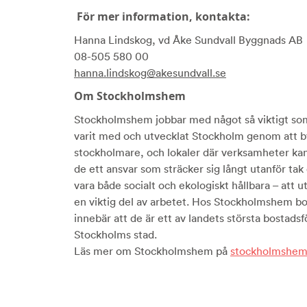
För mer information, kontakta:
Hanna Lindskog, vd Åke Sundvall Byggnads AB
08-505 580 00
hanna.lindskog@akesundvall.se
Om Stockholmshem
Stockholmshem jobbar med något så viktigt som
varit med och utvecklat Stockholm genom att by
stockholmare, och lokaler där verksamheter kan
de ett ansvar som sträcker sig långt utanför t
vara både socialt och ekologiskt hållbara – att 
en viktig del av arbetet. Hos Stockholmshem b
innebär att de är ett av landets största bostad
Stockholms stad.
Läs mer om Stockholmshem på
stockholmshem