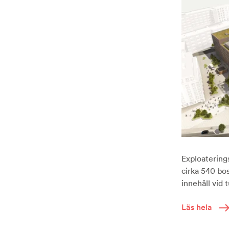
Exploaterings
cirka 540 bo
innehåll vid
Läs hela