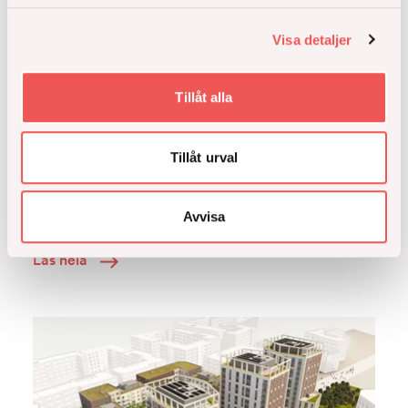
Visa detaljer
Tillåt alla
Tillåt urval
På Åke Sundvall arbetar vi från tidigt skede med
klimatberäkningar i våra projekt. Som i så mycket
annat i vårt arbetssätt vill vi arbeta digitalt.
Avvisa
Läs hela