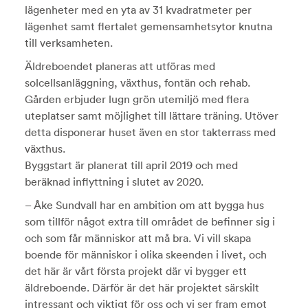
lägenheter med en yta av 31 kvadratmeter per
lägenhet samt flertalet gemensamhetsytor knutna
till verksamheten.
Äldreboendet planeras att utföras med
solcellsanläggning, växthus, fontän och rehab.
Gården erbjuder lugn grön utemiljö med flera
uteplatser samt möjlighet till lättare träning. Utöver
detta disponerar huset även en stor takterrass med
växthus.
Byggstart är planerat till april 2019 och med
beräknad inflyttning i slutet av 2020.
– Åke Sundvall har en ambition om att bygga hus
som tillför något extra till området de befinner sig i
och som får människor att må bra. Vi vill skapa
boende för människor i olika skeenden i livet, och
det här är vårt första projekt där vi bygger ett
äldreboende. Därför är det här projektet särskilt
intressant och viktigt för oss och vi ser fram emot