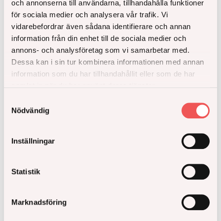
och annonserna till användarna, tillhandahålla funktioner
för sociala medier och analysera vår trafik. Vi
vidarebefordrar även sådana identifierare och annan
information från din enhet till de sociala medier och
annons- och analysföretag som vi samarbetar med.
Dessa kan i sin tur kombinera informationen med annan
information som du har tillhandahållit eller som de har
samlat in när du har använt deras tjänster.
Åke Sundvall säljer återstående del av Atlaskvarteret
Samtyckesval
Nödvändig
i Barkarbystaden till Art-Invest Real Estate
Läs hela
Inställningar
Statistik
Marknadsföring