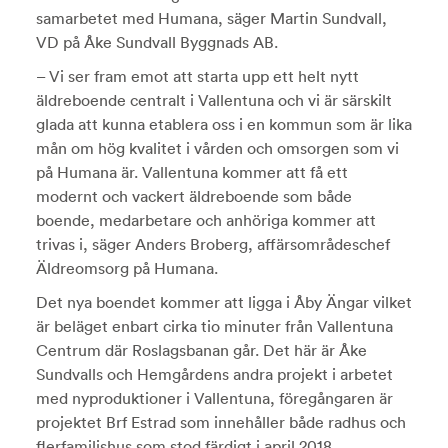
samarbetet med Humana, säger Martin Sundvall,
VD på Åke Sundvall Byggnads AB.
– Vi ser fram emot att starta upp ett helt nytt
äldreboende centralt i Vallentuna och vi är särskilt
glada att kunna etablera oss i en kommun som är lika
mån om hög kvalitet i vården och omsorgen som vi
på Humana är. Vallentuna kommer att få ett
modernt och vackert äldreboende som både
boende, medarbetare och anhöriga kommer att
trivas i, säger Anders Broberg, affärsområdeschef
Äldreomsorg på Humana.
Det nya boendet kommer att ligga i Åby Ängar vilket
är beläget enbart cirka tio minuter från Vallentuna
Centrum där Roslagsbanan går. Det här är Åke
Sundvalls och Hemgårdens andra projekt i arbetet
med nyproduktioner i Vallentuna, föregångaren är
projektet Brf Estrad som innehåller både radhus och
flerfamiljshus som stod färdigt i april 2018.