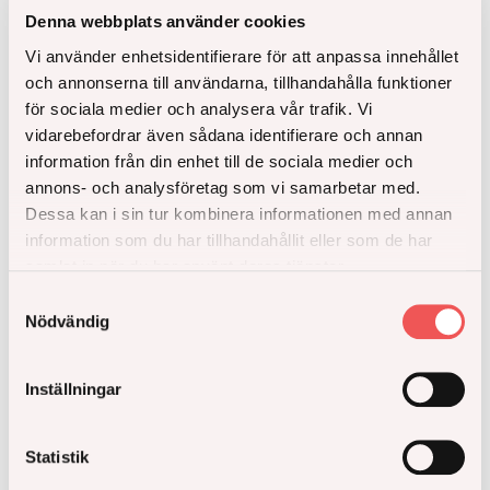
Denna webbplats använder cookies
Vi använder enhetsidentifierare för att anpassa innehållet
och annonserna till användarna, tillhandahålla funktioner
för sociala medier och analysera vår trafik. Vi
vidarebefordrar även sådana identifierare och annan
information från din enhet till de sociala medier och
annons- och analysföretag som vi samarbetar med.
Dessa kan i sin tur kombinera informationen med annan
information som du har tillhandahållit eller som de har
samlat in när du har använt deras tjänster.
Samtyckesval
Nödvändig
På Åke Sundvall arbetar vi från tidigt skede med
klimatberäkningar i våra projekt. Som i så mycket
Inställningar
annat i vårt arbetssätt vill vi arbeta digitalt.
Statistik
Läs hela