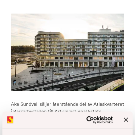
Åke Sundvall säljer återstående del av Atlaskvarteret
i Barkarbystaden till Art-Invest Real Estate
Läs hela