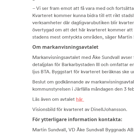
– Vi ser fram emot att få vara med och fortsätt
Kvarteret kommer kunna bidra till ett rikt stads
verksamheter där dagligvarubutiken blir kvarte
övertygad om att det här kvarteret kommer att le
stadens mest omtyckta områden, säger Martin 
Om markanvisningsavtalet
Markanvisningsavtalet med Åke Sundvall avser 
detaljplan för Barkarbystaden III och omfattar 
ljus BTA. Byggstart för kvarteret beräknas ske u
Beslut om godkännande av markanvisningsavtal
kommunstyrelsen i Järfälla måndagen den 3 feb
Läs även om avtalet
här
Visionsbild för kvarteret av DinellJohansson.
För ytterligare information kontakta:
Martin Sundvall, VD Åke Sundvall Byggnads AB: