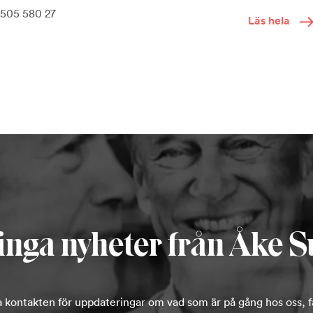
-505 580 27
Läs hela
inga nyheter från Åke S
la kontakten för uppdateringar om vad som är på gång hos oss, få