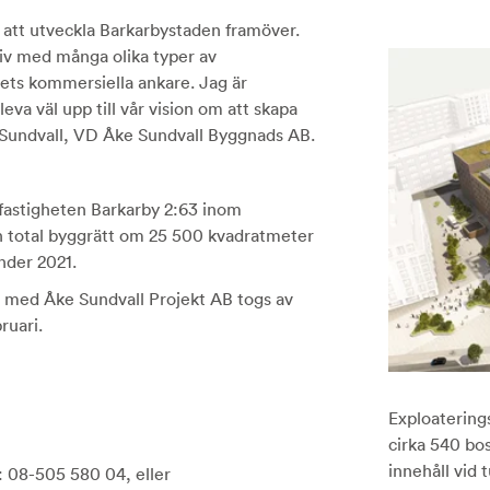
a att utveckla Barkarbystaden framöver.
liv med många olika typer av
rets kommersiella ankare. Jag är
va väl upp till vår vision om att skapa
Sundvall, VD Åke Sundvall Byggnads AB.
fastigheten Barkarby 2:63 inom
en total byggrätt om 25 500 kvadratmeter
nder 2021.
 med Åke Sundvall Projekt AB togs av
ruari.
Exploaterings
cirka 540 bo
innehåll vid
 08-505 580 04, eller