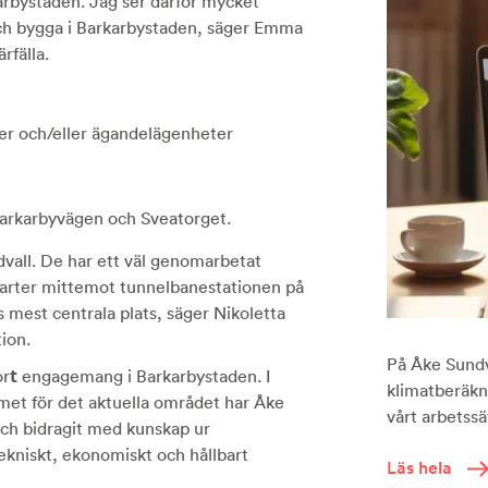
karbystaden. Jag ser därför mycket
a och bygga i Barkarbystaden, säger Emma
rfälla.
ter och/eller ägandelägenheter
Barkarbyvägen och Sveatorget.
vall. De har ett väl genomarbetat
kvarter mittemot tunnelbanestationen på
mest centrala plats, säger Nikoletta
ion.
På Åke Sundva
t
or
engagemang i Barkarbystaden. I
klimatberäkni
met för det aktuella området har Åke
vårt arbetssät
ch bidragit med kunskap ur
tekniskt, ekonomiskt och hållbart
Läs hela