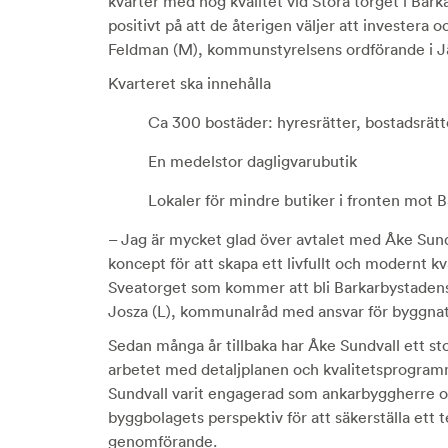
kvarter med hög kvalitet vid Stora torget i Bar
positivt på att de återigen väljer att invester
Feldman (M), kommunstyrelsens ordförande i Jä
Kvarteret ska innehålla
Ca 300 bostäder: hyresrätter, bostadsrät
En medelstor dagligvarubutik
Lokaler för mindre butiker i fronten mot 
– Jag är mycket glad över avtalet med Åke Sund
koncept för att skapa ett livfullt och modernt 
Sveatorget som kommer att bli Barkarbystadens 
Josza (L), kommunalråd med ansvar för byggnat
Sedan många år tillbaka har Åke Sundvall ett st
arbetet med detaljplanen och kvalitetsprogram
Sundvall varit engagerad som ankarbyggherre o
byggbolagets perspektiv för att säkerställa ett 
genomförande.