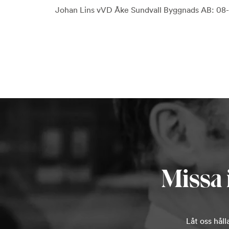
Johan Lins vVD Åke Sundvall Byggnads AB: 08
Missa 
Låt oss hål