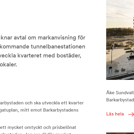
knar avtal om markanvisning för
en kommande tunnelbanestationen
veckla kvarteret med bostäder,
okaler.
Åke Sundvall 
Barkarbystade
karbystaden och ska utveckla ett kvarter
 gatuplan, mitt emot Barkarbystadens
Läs hela
t ett mycket omtyckt och prisbelönat