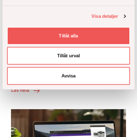
Visa detaljer
Tillåt alla
Tillåt urval
Åke Sundvall säljer återstående del av Atlaskvarteret
i Barkarbystaden till Art-Invest Real Estate
Avvisa
Läs hela