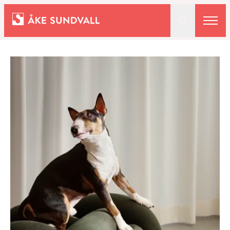
Bostäder
Lokaler och parkering
Entreprenad
Om oss
Kontakt