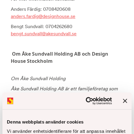
Anders Färdig: 0708420608
anders.fardig@designhouse.se
Bengt Sundvall: 0704262680
bengt.sundvall@akesundvall.se
Om Åke Sundvall Holding AB och Design
House Stockholm
Om Åke Sundvall Holding
Åke Sundvall Holding AB är ett familjeföretag som
investerar i noterade och onoterade bolag.
Företaget äger bl.a. Åke Sundvall-koncernen som
utvecklar, bygger och förvaltar fastigheter i
Stockholm, Uppsala samt i Skåne genom
Denna webbplats använder cookies
dotterbolag. Läs mer om Åke Sundvall på
Vi använder enhetsidentifierare för att anpassa innehållet
www.akesundvall.se