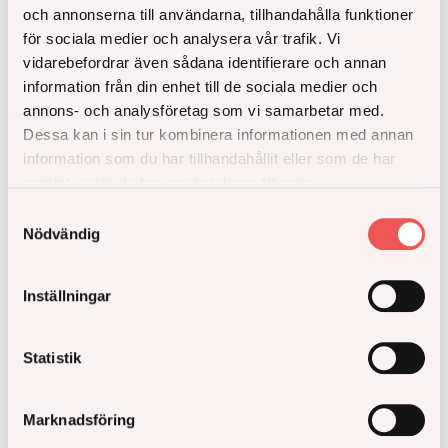
och annonserna till användarna, tillhandahålla funktioner
för sociala medier och analysera vår trafik. Vi
Om Design House Stockholm
vidarebefordrar även sådana identifierare och annan
information från din enhet till de sociala medier och
Design House Stockholm grundades 1992 av Anders
annons- och analysföretag som vi samarbetar med.
Färdig och är idag ett av de främsta varumärkena
Dessa kan i sin tur kombinera informationen med annan
inom skandinavisk design. Tillsammans med fler än
information som du har tillhandahållit eller som de har
60 formgivare fungerar företaget som ett förlag för
samlat in när du har använt deras tjänster.
skandinavisk design. Den breda kollektionen
representerar det bästa inom samtida skandinavisk
Samtyckesval
Nödvändig
formgivning. Läs mer på
www.designhousestockholm.com
Senaste artiklarna
Inställningar
Statistik
Marknadsföring