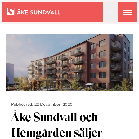
Bostäder
Lokaler och parkering
Entreprenad
Om oss
Publicerad: 22 December, 2020
Åke Sundvall och
Kontakt
Hemgården säljer