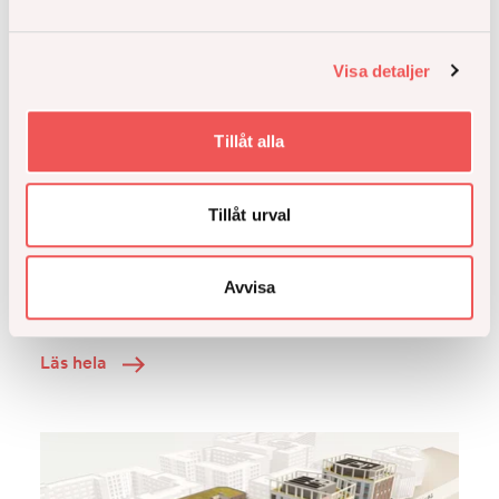
Visa detaljer
Tillåt alla
Tillåt urval
På Åke Sundvall arbetar vi från tidigt skede med
klimatberäkningar i våra projekt. Som i så mycket
Avvisa
annat i vårt arbetssätt vill vi arbeta digitalt.
Läs hela