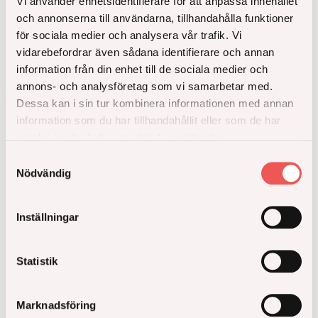
Vi använder enhetsidentifierare för att anpassa innehållet
och annonserna till användarna, tillhandahålla funktioner
för sociala medier och analysera vår trafik. Vi
vidarebefordrar även sådana identifierare och annan
information från din enhet till de sociala medier och
annons- och analysföretag som vi samarbetar med.
Dessa kan i sin tur kombinera informationen med annan
information som du har tillhandahållit eller som de har
samlat in när du har använt deras tjänster.
Samtyckesval
Åke Sundvall säljer återstående del av Atlaskvarteret
Nödvändig
i Barkarbystaden till Art-Invest Real Estate
Inställningar
Läs hela
Statistik
Marknadsföring