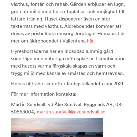
växthus, fontän och rehab. Gården erbjuder en lugn,
grön utemiljö med flera uteplatser och möjlighet till
lättare träning. Huset disponerar även en stor
takterrass med växthus. Äldreboendet kommer att
drivas av prisbelönta omsorgsföretaget Humana. Läs
mer om äldreboendet i Vallentuna
här
.
Hyresbostäderna har en inbäddad lummig gård i
söderläge med naturliga mötesplatser. I kombination
med husets varma färgskala skapas en varm och
trygg miljö med känsla av småstad och hemtrevnad.
Hebas tillträde sker efter färdigställandet i juni 2021.
För mer information kontakta:
Martin Sundvall, vd Åke Sundvall Byggnads AB, 08-
,
50558004
martin.sundvall@akesundvall.se