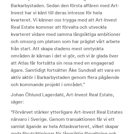
Barkarbystaden. Sedan den första affären med Art-
Invest har vi känt till deras intresse för hela
kvarteret. Vi känner oss trygga med att Art-Invest
Real Estate kommer att förvalta och utveckla
kvarteret vidare med samma långsiktiga ambitioner
och omsorg om platsen som har präglat vårt arbete
från start. Att skapa stadens mest omtyckta
områden är kärnan i det vi gör, och vi är glada över
att Atlas får fortsätta sin resa med en engagerad
ägare. Samtidigt fortsätter Åke Sundvall att vara en
aktiv aktör i Barkarbystaden genom flera pågående
och kommande projekt i området.”
Johan Öhlund Lagerdahl, Art-Invest Real Estate,
säger:
“Förvärvet stärker ytterligare Art-Invest Real Estates
närvaro i Sverige. Genom transaktionen får vi ett
samlat ägande av hela Atlaskvarteret, vilket skapar
goda förutsättningar för långsiktig förvaltning och