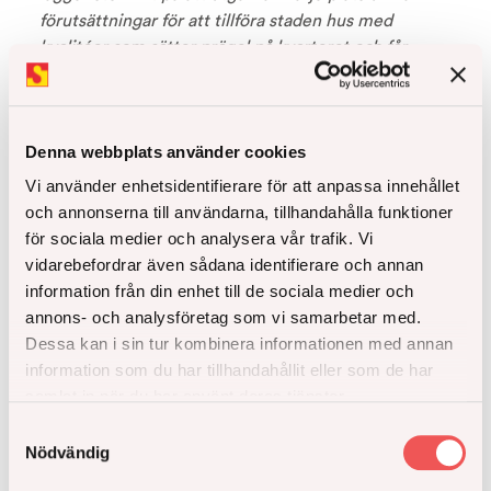
förutsättningar för att tillföra staden hus med
kvalitéer som sätter prägel på kvarteret och får
människor att trivas. Åke Sundvall förvaltar ca 500
bostäder och har cirka 4000 bostäder i
projektportföljen som ska byggas i de områden där
vi verkar. Läs mer om Åke Sundvall på
Denna webbplats använder cookies
www.akesundvall.se
Vi använder enhetsidentifierare för att anpassa innehållet
och annonserna till användarna, tillhandahålla funktioner
för sociala medier och analysera vår trafik. Vi
Om Art Invest
vidarebefordrar även sådana identifierare och annan
Art-Invest Real Estate är en internationell
information från din enhet till de sociala medier och
investerare, utvecklare och kapitalförvaltare med
annons- och analysföretag som vi samarbetar med.
verksamhet i Tyskland, Österrike, Storbritannien och
Dessa kan i sin tur kombinera informationen med annan
Sverige. Bolaget grundades 2010 och investerar
information som du har tillhandahållit eller som de har
samt förvaltar både eget kapital och institutionella
samlat in när du har använt deras tjänster.
fonder med fokus på kontor, handel, hotell, bostäder
Samtyckesval
och social infrastruktur. Sedan 2012 är Art-Invest
Nödvändig
licensierad fondförvaltare enligt tysk lagstiftning och