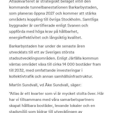
Atlaskvarteret är strategiskt beläget intill den
kommande tunnelbanestationen Barkarbystaden,
som planeras öppna 2027 och kommer att stärka
områdets koppling till övriga Stockholm. Samtliga
byggnader är certifierade enligt Svanen och
uppförda med höga krav på hållbarhet,
energieffektivitet och långsiktig kvalitet.
Barkarbystaden har under de senaste åren
utvecklats till ett av Sveriges största
stadsutvecklingsområden. Enligt Järfälla kommun
väntas området växa till cirka 14 000 bostäder fram
till 2032, med omfattande investeringar i
kollektivtrafik och annan samhällsinfrastruktur.
Martin Sundvall, vd Åke Sundvall, säger:
“Atlas är ett kvarter som vi är mycket stolta över. Här
har vi tillsammans med våra samarbetspartners
skapat hållbara bostäder, levande lokaler och en
stadsmiljö som bidrar till utvecklingen av