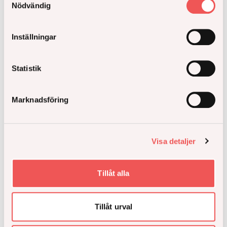
Nödvändig
Inställningar
Statistik
Marknadsföring
Åke Sundvall säljer återstående del av Atlaskvarteret
i Barkarbystaden till Art-Invest Real Estate
Visa detaljer
Läs hela
Tillåt alla
Tillåt urval