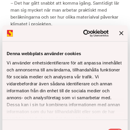
– Det har gått snabbt att komma igång. Samtidigt lär
man sig mycket när man arbetar praktiskt med
beräkningarna och ser hur olika materialval påverkar
klimatet i projekten.
Från mätning till faktisk påverkan
Den största förändringen handlar om hur vi arbetar
med klimatfrågan i vardagen.
Denna webbplats använder cookies
– Det viktigaste är att vi inte bara beräknar längre –
Vi använder enhetsidentifierare för att anpassa innehållet
vi kan faktiskt påverka hur vi bygger.
och annonserna till användarna, tillhandahålla funktioner
för sociala medier och analysera vår trafik. Vi
vidarebefordrar även sådana identifierare och annan
Senaste artiklarna
information från din enhet till de sociala medier och
annons- och analysföretag som vi samarbetar med.
Dessa kan i sin tur kombinera informationen med annan
information som du har tillhandahållit eller som de har
samlat in när du har använt deras tjänster.
Samtyckesval