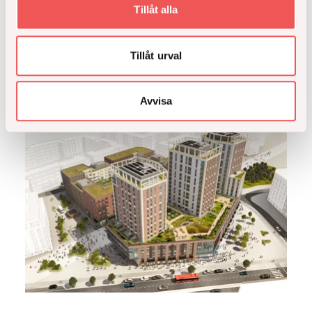
På Åke Sundvall arbetar vi från tidigt skede med
Tillåt alla
klimatberäkningar i våra projekt. Som i så mycket
annat i vårt arbetssätt vill vi arbeta digitalt.
Tillåt urval
Läs hela
Avvisa