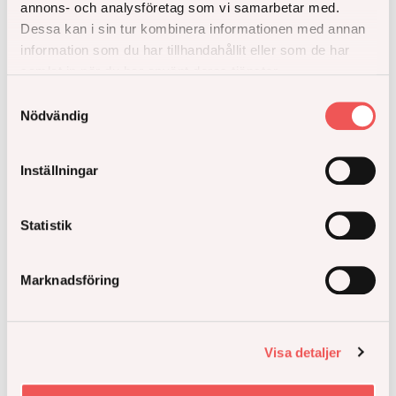
annons- och analysföretag som vi samarbetar med.
Åke Sundvall säljer återstående del av Atlaskvarteret
Dessa kan i sin tur kombinera informationen med annan
i Barkarbystaden till Art-Invest Real Estate
information som du har tillhandahållit eller som de har
samlat in när du har använt deras tjänster.
Läs hela
Samtyckesval
Nödvändig
Inställningar
Statistik
Marknadsföring
Visa detaljer