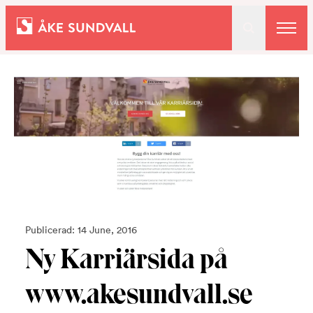
Bostäder
Lokaler och parkering
Entreprenad
Om oss
Publicerad: 14 June, 2016
Ny Karriärsida på
Kontakt
www.akesundvall.se