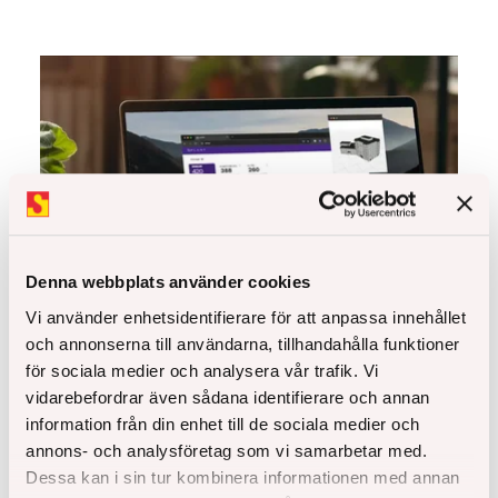
Denna webbplats använder cookies
Vi använder enhetsidentifierare för att anpassa innehållet
och annonserna till användarna, tillhandahålla funktioner
för sociala medier och analysera vår trafik. Vi
På Åke Sundvall arbetar vi från tidigt skede med
vidarebefordrar även sådana identifierare och annan
klimatberäkningar i våra projekt. Som i så mycket
information från din enhet till de sociala medier och
annat i vårt arbetssätt vill vi arbeta digitalt.
annons- och analysföretag som vi samarbetar med.
Dessa kan i sin tur kombinera informationen med annan
Läs hela