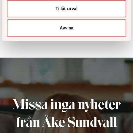
Tillåt urval
Läs hela
Avvisa
Missa inga nyheter
från Åke Sundvall