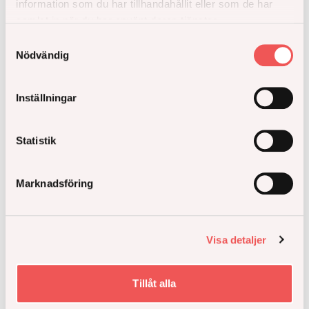
information som du har tillhandahållit eller som de har
samlat in när du har använt deras tjänster.
Samtyckesval
Nödvändig
Inställningar
Statistik
Marknadsföring
Visa detaljer
Exploateringsavtal klara för två nya kvarter
innehållande cirka 540 bostäder och cirka 11400kvm
kommersiellt innehåll vid tunnelbanan i
Tillåt alla
Barkarbystaden är nu signerade.