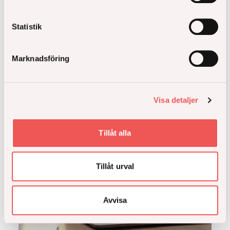
Statistik
Åke Sundvall säljer återstående del av Atlaskvarteret
i Barkarbystaden till Art-Invest Real Estate
Marknadsföring
Läs hela
Visa detaljer
Tillåt alla
Tillåt urval
Avvisa