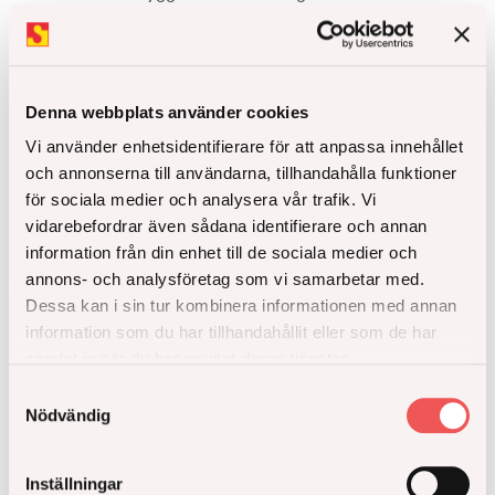
referensgrupp. Ordförande är Jenny Winblad von
Walter, Bonava Sverige AB, medan Anders Larsson,
Stockholms Byggmästareföreningen, är sekreterare.
Denna webbplats använder cookies
Senaste artiklarna
Vi använder enhetsidentifierare för att anpassa innehållet
och annonserna till användarna, tillhandahålla funktioner
för sociala medier och analysera vår trafik. Vi
vidarebefordrar även sådana identifierare och annan
information från din enhet till de sociala medier och
annons- och analysföretag som vi samarbetar med.
Dessa kan i sin tur kombinera informationen med annan
information som du har tillhandahållit eller som de har
samlat in när du har använt deras tjänster.
Samtyckesval
Nödvändig
Inställningar