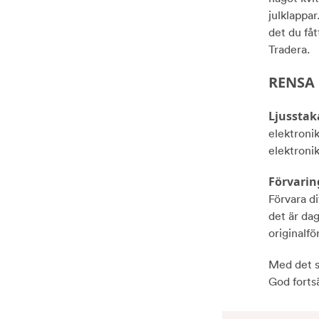
julklappa
det du fåt
Tradera.
RENSA
Ljusstak
elektronik
elektronik
Förvarin
Förvara di
det är dag
originalfö
Med det sa
God forts