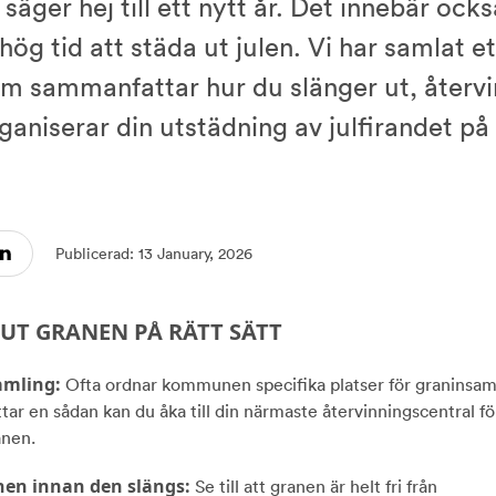
säger hej till ett nytt år. Det innebär ocks
 hög tid att städa ut julen. Vi har samlat e
om sammanfattar hur du slänger ut, återv
ganiserar din utstädning av julfirandet på
Publicerad: 13 January, 2026
UT GRANEN PÅ RÄTT SÄTT
amling:
Ofta ordnar kommunen specifika platser för graninsam
ttar en sådan kan du åka till din närmaste återvinningscentral fö
anen.
en innan den slängs:
Se till att granen är helt fri från