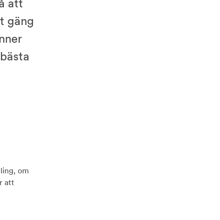
å att
tt gäng
inner
 bästa
ling, om
r att