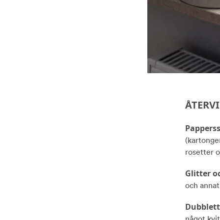
ÅTERV
Papperss
(kartonge
rosetter o
Glitter o
och annat
Dubblett
något kvi