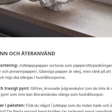
INN OCH ÅTERANVÄND
ortering:
Julklappspapper sorteras som pappersförpackningar
r och presentpapper). Glansiga papper är okej, men tänk på att
ch tejp ska slängas i hushållssoporna.
ch trasigt pynt:
Glitter, krossade julgranskulor (om de inte är 
 pynt som inte kan återanvändas slängs som hushållssopor.
er i paketen:
Fick du något i julklapp som du redan hade och i
tto? De flesta second hand-butiker tar tacksamt emot oanvänd