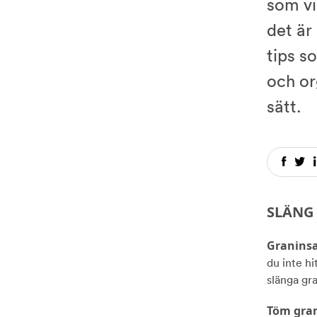
som vi 
det är
tips s
och or
sätt.
SLÄNG 
Granins
du inte hi
slänga gr
Töm gran