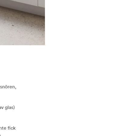
 snören,
av glas)
nte fick
a