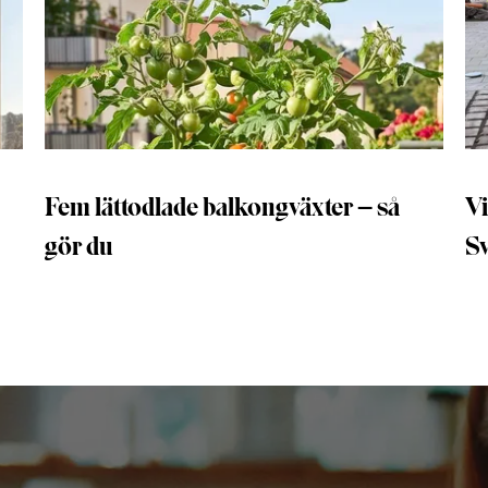
Fem lättodlade balkongväxter – så
Vi
gör du
S