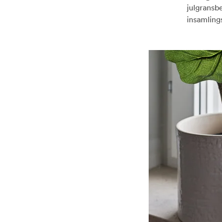
julgransbe
insamlings