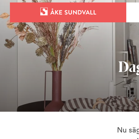
Bostäder
Lokaler och parkering
Dag
Entreprenad
Om oss
Kontakt
Nu säg