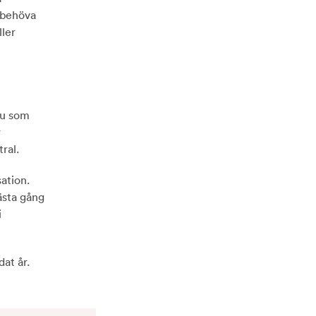
n behöva
ller
du som
r
ral.
ation.
nästa gång
i
at år.