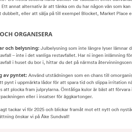
r. Ett annat alternativ är att tänka om du har någon vän som ka
t dubbelt, eller att sälja på till exempel Blocket, Market Place e
 OCH ORGANISERA
ar och belysning:
Julbelysning som inte längre lyser lämnar 
avfall – inte i det vanliga restavfallet. Har ni ingen inlämning fö
avfall i huset du bor i, hittar du det på närmsta återvinningscent
g av pyntet:
Använd utstädningen som en chans till omorganis
tt pynt i uppmärkta lådor för att spara tid och slippa irritation 
s att plocka fram julprylarna. Ömtåliga kulor är bäst att förvara 
rpackningen eller i insatser för äggkartonger.
gt tackar vi för 2025 och blickar framåt mot ett nytt och nystäd
ättning önskar vi på Åke Sundvall!