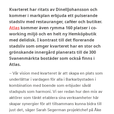
Kvarteret har ritats av DinellJohansson och
kommer i markplan erbjuda ett pulserande
stadsliv med restauranger, caféer och butiker.
Atlas
kommer även rymma 160 platser i co-
working miljö och en helt ny Hemköpbutik
med delidisk. I kontrast till det florerande
stadsliv som omger kvarteret har en stor och
grönskande innergård planerats till de 300
Svanenmärkta bostäder som också finns i
Atlas.
– Vår vision med kvarteret är att skapa en plats som
underlättar i vardagen för alla i Barkarbystaden i
kombination med boende som erbjuder såväl
stadspuls som harmoni. Vi ser redan hur den mix av
aktörer som tänkt etablera sina verksamheter här
skapar synergier för att tillsammans kunna bidra till
just det, säger Sarah Segerman projektchef på Åke