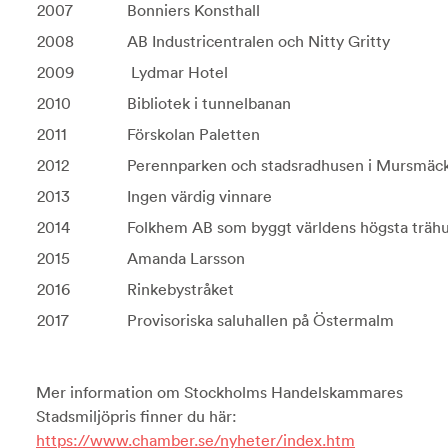
2007
Bonniers Konsthall
2008
AB Industricentralen och Nitty Gritty
2009
Lydmar Hotel
2010
Bibliotek i tunnelbanan
2011
Förskolan Paletten
2012
Perennparken och stadsradhusen i Mursmäc
2013
Ingen värdig vinnare
2014
Folkhem AB som byggt världens högsta träh
2015
Amanda Larsson
2016
Rinkebystråket
2017
Provisoriska saluhallen på Östermalm
Mer information om Stockholms Handelskammares
Stadsmiljöpris finner du här:
https://www.chamber.se/nyheter/index.htm