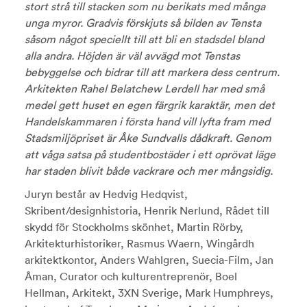
stort strå till stacken som nu berikats med många
unga myror. Gradvis förskjuts så bilden av Tensta
såsom något speciellt till att bli en stadsdel bland
alla andra. Höjden är väl avvägd mot Tenstas
bebyggelse och bidrar till att markera dess centrum.
Arkitekten Rahel Belatchew Lerdell har med små
medel gett huset en egen färgrik karaktär, men det
Handelskammaren i första hand vill lyfta fram med
Stadsmiljöpriset är Åke Sundvalls dådkraft. Genom
att våga satsa på studentbostäder i ett oprövat läge
har staden blivit både vackrare och mer mångsidig.
Juryn består av Hedvig Hedqvist,
Skribent/designhistoria, Henrik Nerlund, Rådet till
skydd för Stockholms skönhet, Martin Rörby,
Arkitekturhistoriker, Rasmus Waern, Wingårdh
arkitektkontor, Anders Wahlgren, Suecia-Film, Jan
Åman, Curator och kulturentreprenör, Boel
Hellman, Arkitekt, 3XN Sverige, Mark Humphreys,