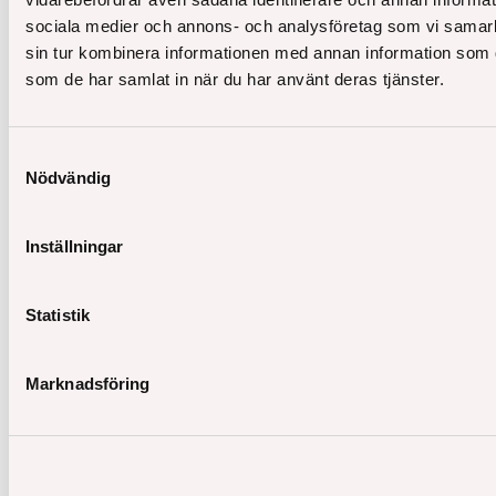
sociala medier och annons- och analysföretag som vi samar
sin tur kombinera informationen med annan information som du 
som de har samlat in när du har använt deras tjänster.
Samtyckesval
Nödvändig
Inställningar
På Åke Sundvall arbetar vi från tidigt skede med
Statistik
klimatberäkningar i våra projekt. Som i så mycket
annat i vårt arbetssätt vill vi arbeta digitalt.
Marknadsföring
Läs hela