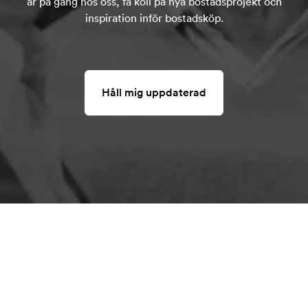
är på gång hos oss, få koll på nya bostadsprojekt och
inspiration inför bostadsköp.
Håll mig uppdaterad