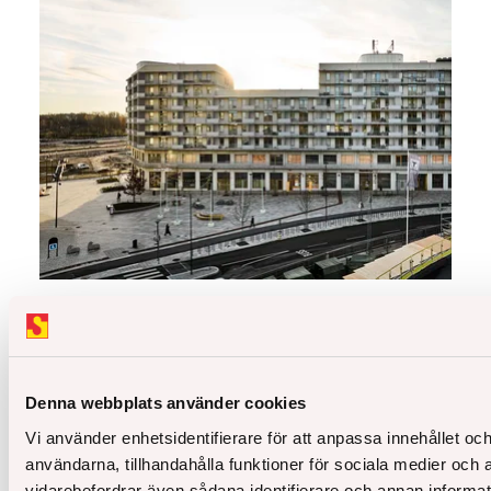
Åke Sundvall säljer återstående del av Atlaskvarteret
i Barkarbystaden till Art-Invest Real Estate
Läs hela
Denna webbplats använder cookies
Vi använder enhetsidentifierare för att anpassa innehållet och
användarna, tillhandahålla funktioner för sociala medier och a
vidarebefordrar även sådana identifierare och annan informatio