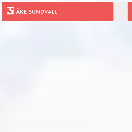
Bostäder
Lokaler och parkering
Entreprenad
Om oss
Kontakt