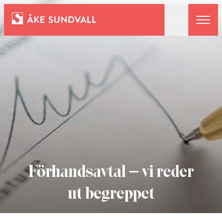
Bostäder
Lokaler och parkering
Entreprenad
Om oss
Förhandsavtal – vi reder
ut begreppet
Kontakt