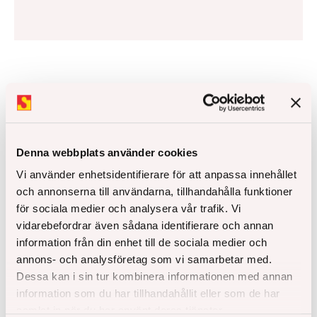
Mer inspiration
Denna webbplats använder cookies
Vi använder enhetsidentifierare för att anpassa innehållet
och annonserna till användarna, tillhandahålla funktioner
för sociala medier och analysera vår trafik. Vi
vidarebefordrar även sådana identifierare och annan
information från din enhet till de sociala medier och
annons- och analysföretag som vi samarbetar med.
Dessa kan i sin tur kombinera informationen med annan
information som du har tillhandahållit eller som de har
samlat in när du har använt deras tjänster.