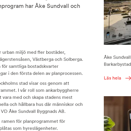
anprogram har Åke Sundvall och
 urban miljö med fler bostäder,
Åke Sundvall 
gerstensåsen, Västberga och Solberga.
Barkarbystade
 för samtliga bostadskvarter
ar i den första delen av planprocessen.
Läs hela
ockholms stad visar oss genom att
rammet. I vår roll som ankarbyggherre
 att vara med och skapa stadens mest
ella och hållbara hus där människor och
, VD Åke Sundvall Byggnads AB.
m ramen för planprogrammet för
plåtas som hyreslägenheter.