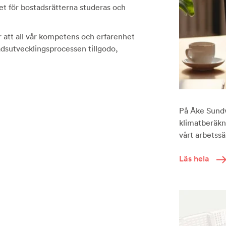
t för bostadsrätterna studeras och
är att all vår kompetens och erfarenhet
dsutvecklingsprocessen tillgodo,
På Åke Sundva
klimatberäkni
vårt arbetssät
Läs hela