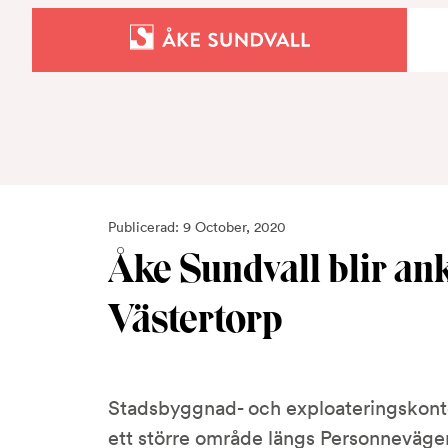
Bostäder
Lokaler och parkering
Entreprenad
Publicerad: 9 October, 2020
Åke Sundvall blir an
Om oss
Västertorp
Kontakt
Stadsbyggnad- och exploateringskontor
ett större område längs Personneväge