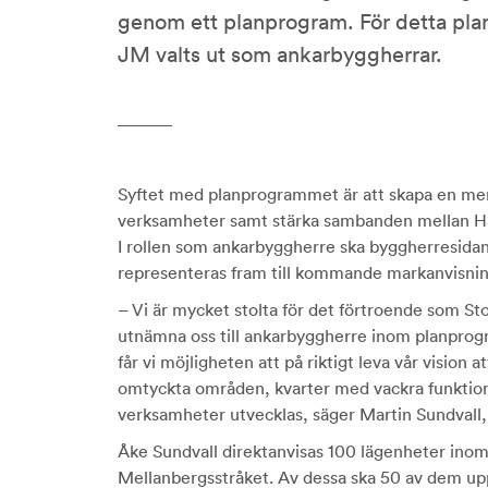
genom ett planprogram. För detta pl
JM valts ut som ankarbyggherrar.
Syftet med planprogrammet är att skapa en mer
verksamheter samt stärka sambanden mellan Hä
I rollen som ankarbyggherre ska byggherresidan
representeras fram till kommande markanvisning
– Vi är mycket stolta för det förtroende som St
utnämna oss till ankarbyggherre inom planprog
får vi möjligheten att på riktigt leva vår vision
omtyckta områden, kvarter med vackra funktion
verksamheter utvecklas, säger Martin Sundvall
Åke Sundvall direktanvisas 100 lägenheter ino
Mellanbergsstråket. Av dessa ska 50 av dem up