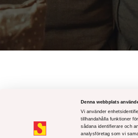
Denna webbplats använde
Besöksadress:
Växel:
Vi använder enhetsidentifi
Karlsbodavägen 9-11, Bromma
08 - 505 580
tillhandahålla funktioner f
sådana identifierare och a
Mail:
Dina rättighe
analysföretag som vi sama