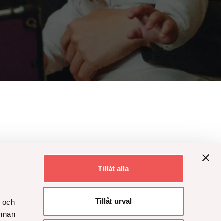
Tillåt alla
n
Tillåt urval
- och
annan