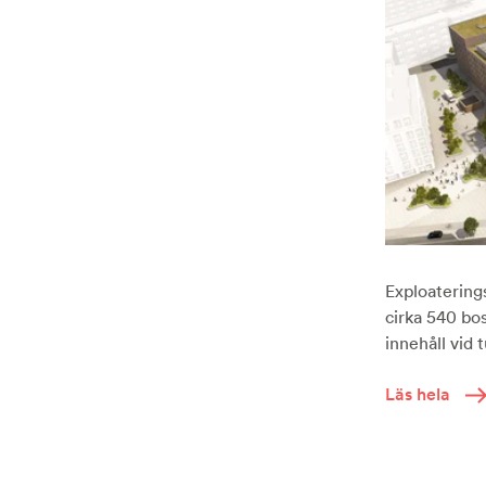
Exploaterings
cirka 540 bo
innehåll vid
Läs hela