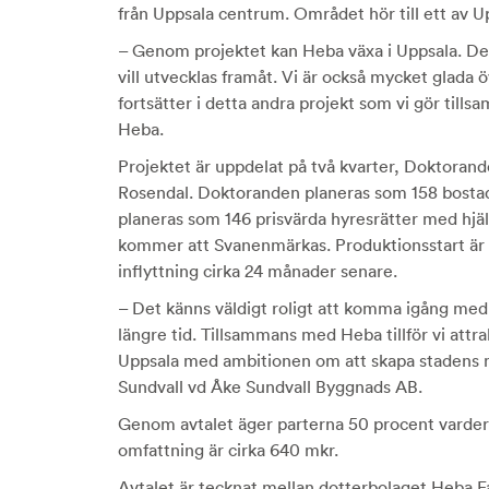
från Uppsala centrum. Området hör till ett av 
– Genom projektet kan Heba växa i Uppsala. Det 
vill utvecklas framåt. Vi är också mycket glada
fortsätter i detta andra projekt som vi gör til
Heba.
Projektet är uppdelat på två kvarter, Doktorand
Rosendal. Doktoranden planeras som 158 bostads
planeras som 146 prisvärda hyresrätter med hjä
kommer att Svanenmärkas. Produktionsstart är pl
inflyttning cirka 24 månader senare.
– Det känns väldigt roligt att komma igång med
längre tid. Tillsammans med Heba tillför vi attrak
Uppsala med ambitionen om att skapa stadens 
Sundvall vd Åke Sundvall Byggnads AB.
Genom avtalet äger parterna 50 procent vardera
omfattning är cirka 640 mkr.
Avtalet är tecknat mellan dotterbolaget Heba F