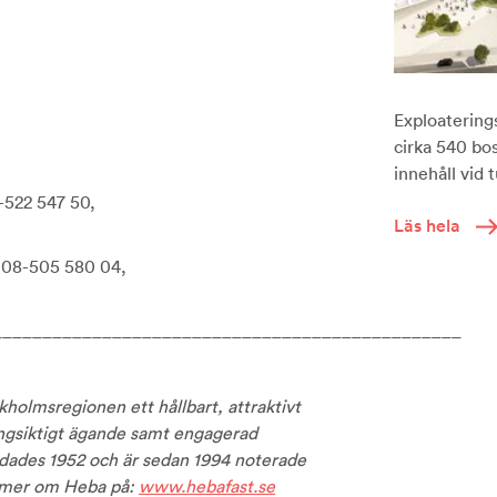
Exploaterings
cirka 540 bo
innehåll vid
-522 547 50,
Läs hela
: 08-505 580 04,
_______________________________________________
kholmsregionen ett hållbart, attraktivt
ngsiktigt ägande samt engagerad
ndades 1952 och är sedan 1994 noterade
 mer om Heba på:
www.hebafast.se