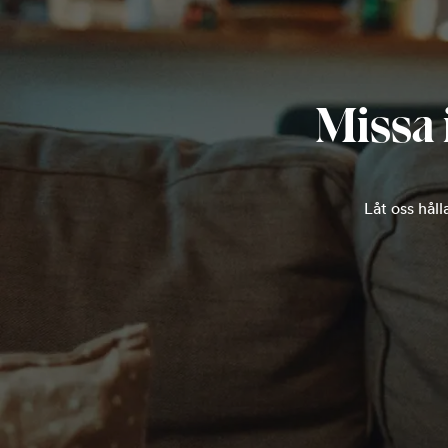
Missa 
Låt oss hål