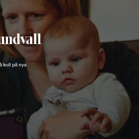
undvall
 koll på nya