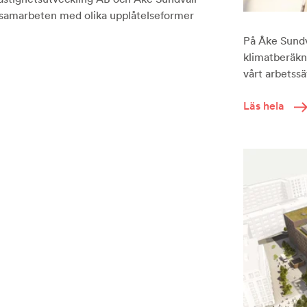
ktsamarbeten med olika upplåtelseformer
På Åke Sundva
klimatberäkni
vårt arbetssät
Läs hela