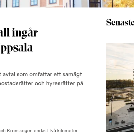
Senaste
ll ingår
Uppsala
 avtal som omfattar ett samägt
bostadsrätter och hyresrätter på
och Kronskogen endast två kilometer