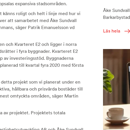
Uppsalas expansiva stadsområden.
Åke Sundvall 
känns roligt och helt i linje med hur vi
Barkarbystade
 över att samarbetet med Åke Sundvall
lsammans, säger Patrik Emanuelsson vd
Läs hela
en och Kvarteret E2 och ligger i norra
rätter i fyra byggnader. Kvarteret E2
lp av investeringsstöd. Byggnaderna
anerad till kvartal fyra 2020 med första
 detta projekt som vi planerat under en
tiva, hållbara och prisvärda bostäder till
mest omtyckta områden, säger Martin
 av projektet. Projektets totala
astighetsutveckling AB och Åke Sundvall