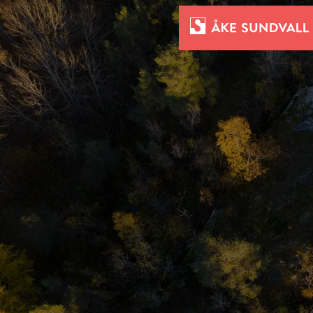
Bostäder
Lokaler och parkering
Entreprenad
Om oss
Kontakt