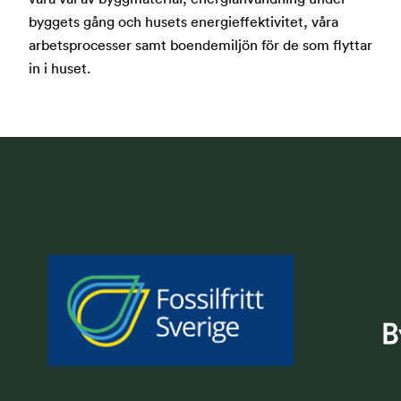
byggets gång och husets energieffektivitet, våra
arbetsprocesser samt boendemiljön för de som flyttar
in i huset.