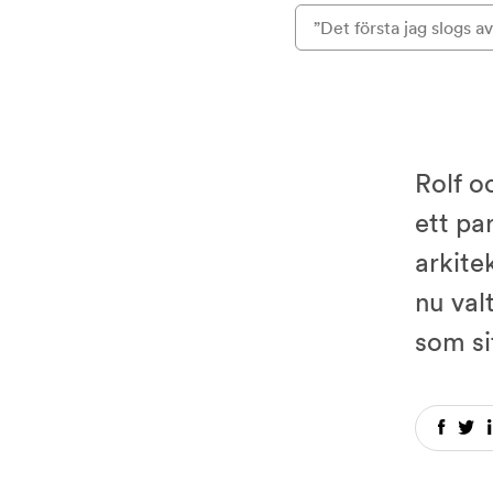
”Det första jag slogs av 
Rolf o
ett pa
arkite
nu val
som s