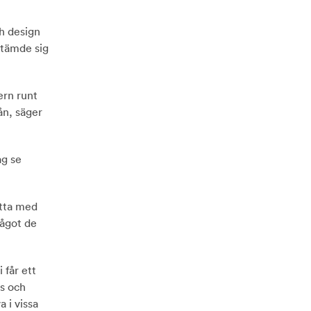
ch design
stämde sig
ern runt
ån, säger
ag se
itta med
något de
 får ett
us och
 i vissa