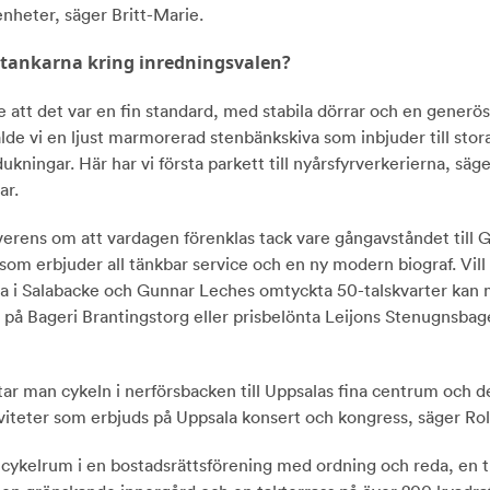
enheter, säger Britt-Marie.
 tankarna kring inredningsvalen?
e att det var en fin standard, med stabila dörrar och en generös
alde vi en ljust marmorerad stenbänkskiva som inbjuder till stor
kningar. Här har vi första parkett till nyårsfyrverkerierna, säg
ar.
verens om att vardagen förenklas tack vare gångavståndet till 
som erbjuder all tänkbar service och en ny modern biograf. Vil
 i Salabacke och Gunnar Leches omtyckta 50-talskvarter kan 
a på Bageri Brantingstorg eller prisbelönta Leijons Stenugnsbag
.
 tar man cykeln i nerförsbacken till Uppsalas fina centrum och d
viteter som erbjuds på Uppsala konsert och kongress, säger Rol
t cykelrum i en bostadsrättsförening med ordning och reda, en 