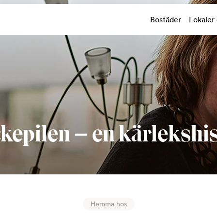
Bostäder
Lokaler
kepilen – en kärlekshis
Hemma hos