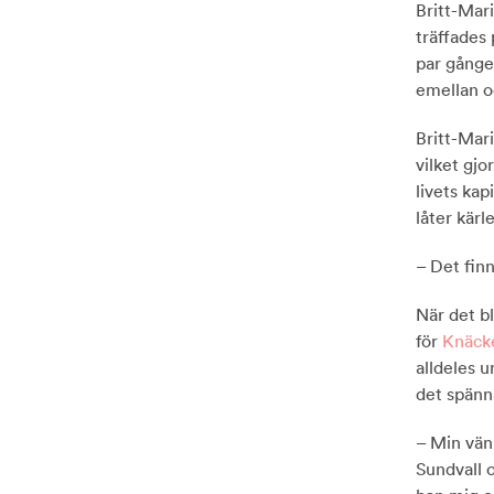
Britt-Mar
träffades
par gånge
emellan oc
Britt-Mari
vilket gjo
livets ka
låter kärl
– Det finn
När det b
för
Knäck
alldeles u
det spänn
– Min vän
Sundvall 