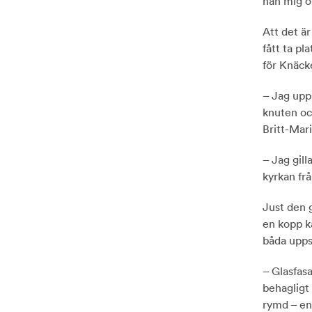
han mig o
Att det är
fått ta pl
för Knäck
– Jag upp
knuten oc
Britt-Mari
– Jag gill
kyrkan frå
Just den 
en kopp ka
båda upps
– Glasfasa
behagligt 
rymd – en 