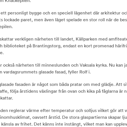
m Knäckepilen.
 ett personligt bygge och en speciell lägenhet där arkitektur o
ats lockade paret, men även läget spelade en stor roll när de be
epilen.
skattar verkligen närheten till landet, Källparken med amfiteat
h biblioteket på Brantingstorg, endast en kort promenad härifr
e.
ar också närheten till minneslunden och Vaksala kyrka. Nu kan j
n vardagsrummets glasade fasad, fyller Rolf i.
glasade fasaden är något som båda pratar om med glädje. Att s
ffe, följa årstidens växlingar från ovan och kika på fåglarna är 
kattar.
den reglerar värme efter temperatur och solljus vilket gör att vi
inomhusklimat, oavsett årstid. De stora glaspartierna skapar lj
känsla av frihet. Det känns inte instängt, vilket man kan uppleva