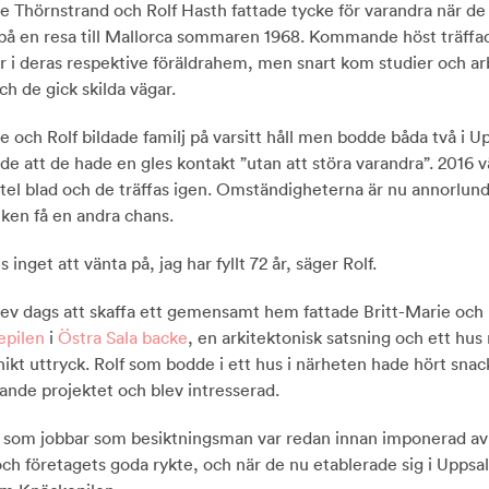
ie Thörnstrand och Rolf Hasth fattade tycke för varandra när d
 på en resa till Mallorca sommaren 1968. Kommande höst träffa
r i deras respektive föräldrahem, men snart kom studier och a
h de gick skilda vägar.
e och Rolf bildade familj på varsitt håll men bodde båda två i U
rde att de hade en gles kontakt ”utan att störa varandra”. 2016 
pitel blad och de träffas igen. Omständigheterna är nu annorlun
eken få en andra chans.
s inget att vänta på, jag har fyllt 72 år, säger Rolf.
lev dags att skaffa ett gemensamt hem fattade Britt-Marie och 
epilen
i
Östra Sala backe
, en arkitektonisk satsning och ett hus
nikt uttryck. Rolf som bodde i ett hus i närheten hade hört sna
ande projektet och blev intresserad.
 som jobbar som besiktningsman var redan innan imponerad a
och företagets goda rykte, och när de nu etablerade sig i Uppsa