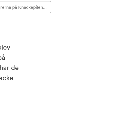
rerna på Knäckepilen...
blev
på
har de
Backe