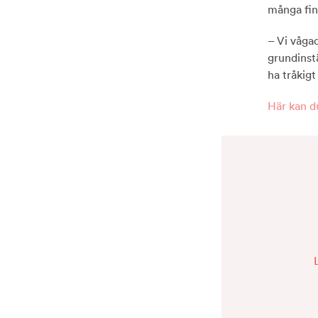
många fin
– Vi våga
grundinstä
ha tråkigt
Här kan d