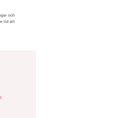
ngar och
e tid att
g