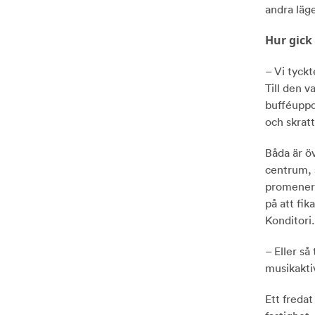
andra läg
Hur gick
– Vi tyckt
Till den v
bufféuppdu
och skratt
Båda är ö
centrum, 
promenera
på att fik
Konditori
– Eller så
musikakti
Ett freda