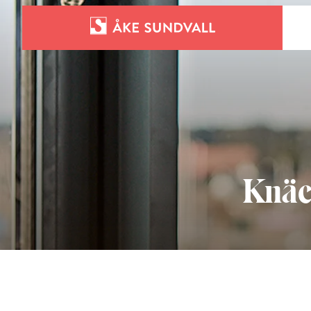
Bostäder
Lokaler och parkering
Entreprenad
Knäc
Om oss
Kontakt