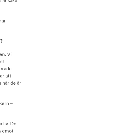
 är saker
har
å?
en. Vi
ytt
cerade
ar att
 när de är
åkern –
 liv. De
m emot