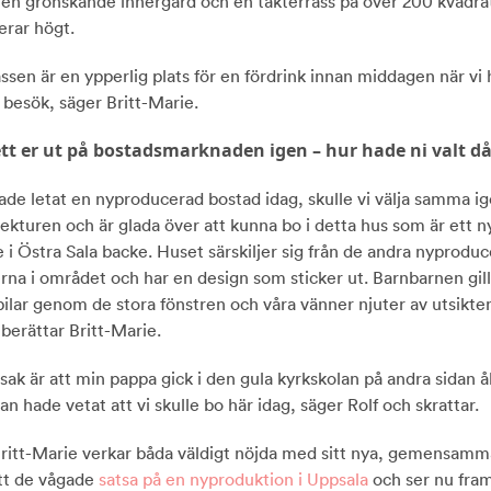
, en grönskande innergård och en takterrass på över 200 kvadrat
erar högt.
ssen är en ypperlig plats för en fördrink innan middagen när vi 
 besök, säger Britt-Marie.
tt er ut på bostadsmarknaden igen – hur hade ni valt d
ade letat en nyproducerad bostad idag, skulle vi välja samma ig
itekturen och är glada över att kunna bo i detta hus som är ett n
 i Östra Sala backe. Huset särskiljer sig från de andra nyprodu
rna i området och har en design som sticker ut. Barnbarnen gill
bilar genom de stora fönstren och våra vänner njuter av utsikten
berättar Britt-Marie.
 sak är att min pappa gick i den gula kyrkskolan på andra sidan 
n hade vetat att vi skulle bo här idag, säger Rolf och skrattar.
Britt-Marie verkar båda väldigt nöjda med sitt nya, gemensamma
att de vågade
satsa på en nyproduktion i Uppsala
och ser nu fra