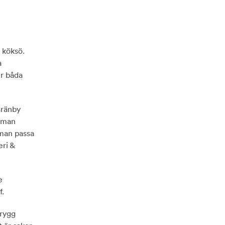
 köksö.
a
er båda
Gränby
l man
man passa
eri &
e
f.
trygg