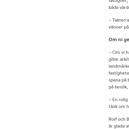
fastighet
båda värd
– Takterra
vänner på
Om ni ge
– Om vi h
gillar ark
landmärke
fastighete
spana på 
på besök, 
– En rolig
tänk om ha
Rolf och 
är glada 