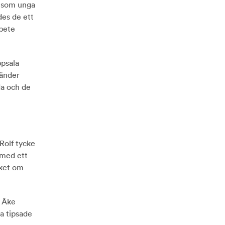
e som unga
des de ett
rbete
ppsala
vänder
da och de
Rolf tycke
 med ett
cket om
v Åke
la tipsade