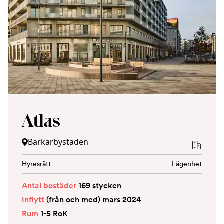
Atlas
Barkarbystaden
Hyresrätt
Lägenhet
Antal bostäder
169 stycken
Inflytt
(från och med) mars 2024
Rum
1-5 RoK