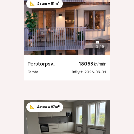
📐
3 rum •
81m²
1
/
5
Perstorpsvägen 191
18063
kr/mån
Farsta
Inflytt:
2026-09-01
📐
4 rum •
87m²