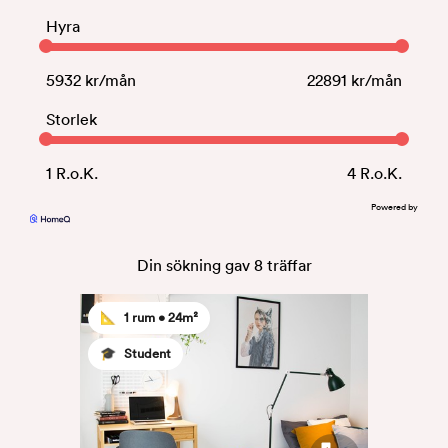
Hyra
5932
kr/mån
22891
kr/mån
Storlek
1
R.o.K.
4
R.o.K.
Powered by
Din sökning gav
8
träffar
📐
1 rum •
24m²
🎓
Student