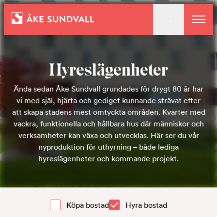
Bostäder
Hyreslägenheter
Lokaler och parkering
Ända sedan Åke Sundvall grundades för drygt 80 år har
vi med själ, hjärta och gediget kunnande strävat efter
att skapa stadens mest omtyckta områden. Kvarter med
vackra, funktionella och hållbara hus där människor och
Entreprenad
verksamheter kan växa och utvecklas. Här ser du vår
nyproduktion för uthyrning – både lediga
hyreslägenheter och kommande projekt.
Om oss
Köpa bostad
Hyra bostad