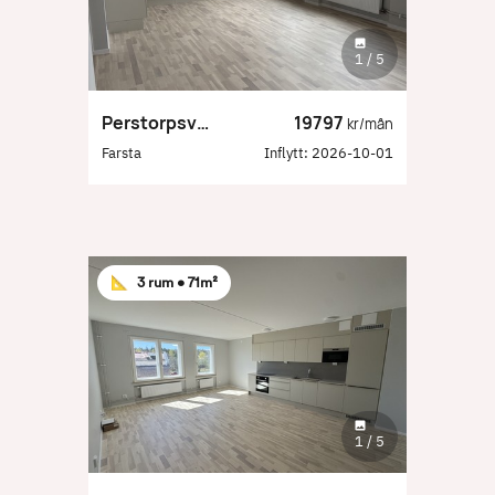
1
/
5
Perstorpsvägen 197
19797
kr/mån
Farsta
Inflytt:
2026-10-01
📐
3 rum •
71m²
1
/
5