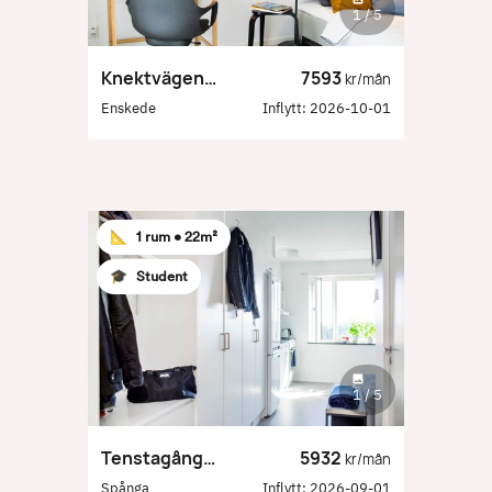
1
/
5
Knektvägen 8
7593
kr/mån
Enskede
Inflytt:
2026-10-01
📐
1 rum •
22m²
🎓
Student
1
/
5
Tenstagången 55
5932
kr/mån
Spånga
Inflytt:
2026-09-01