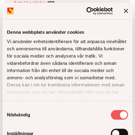
Antal bostäder
199
Miljömärkning
Svanenmärkt
Arkitekt
Södergruppen Arkitekter
Inflytt
2022 och 2023
Denna webbplats använder cookies
Vi använder enhetsidentifierare för att anpassa innehållet
Läs mer
och annonserna till användarna, tillhandahålla funktioner
för sociala medier och analysera vår trafik. Vi
vidarebefordrar även sådana identifierare och annan
information från din enhet till de sociala medier och
annons- och analysföretag som vi samarbetar med.
Kommande
Dessa kan i sin tur kombinera informationen med annan
information som du har tillhandahållit eller som de har
samlat in när du har använt deras tjänster.
Samtyckesval
Nödvändig
Inställningar