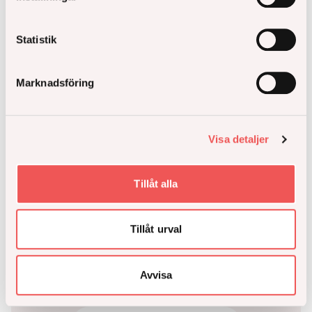
Statistik
Marknadsföring
Kolkajen i Norra
Visa detaljer
Djurgårdsstaden
Tillåt alla
Norra Djurgårdsstaden
Hyresrätt
Lägenhet
Tillåt urval
Antal hyresrätter
120 st
Avvisa
Miljömärkning
Svanenmärkt