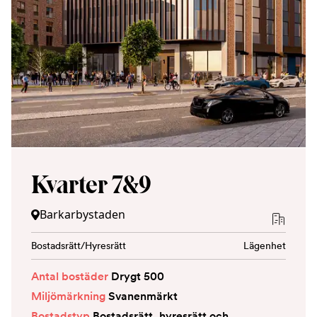
Kvarter 7&9
Barkarbystaden
Bostadsrätt/Hyresrätt
Lägenhet
Antal bostäder
Drygt 500
Miljömärkning
Svanenmärkt
Bostadstyp
Bostadsrätt, hyresrätt och