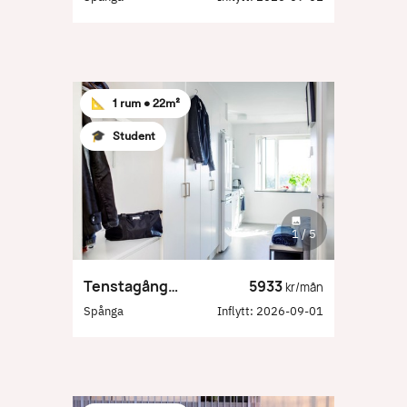
📐
1 rum •
22m²
🎓
Student
1
/
5
Tenstagången 55
5933
kr/mån
Spånga
Inflytt:
2026-09-01