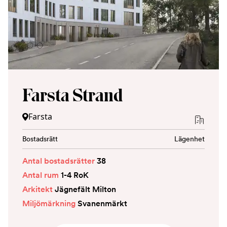
Farsta Strand
Farsta
Bostadsrätt
Lägenhet
Antal bostadsrätter
38
Antal rum
1-4 RoK
Arkitekt
Jägnefält Milton
Miljömärkning
Svanenmärkt