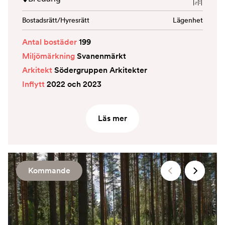
Bostadsrätt/Hyresrätt
Lägenhet
Antal bostäder
199
Miljömärkning
Svanenmärkt
Arkitekt
Södergruppen Arkitekter
Inflytt
2022 och 2023
Läs mer
Kommande