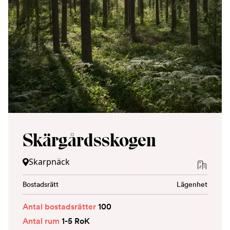
Skärgårdsskogen
Skarpnäck
Bostadsrätt
Lägenhet
Antal bostadsrätter
100
Antal rum
1-5 RoK