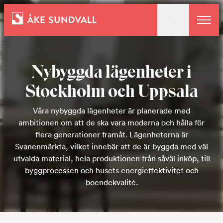
Bostäder
Nybyggda lägenheter i
Lokaler och parkering
Stockholm och Uppsala
Våra nybyggda lägenheter är planerade med
ambitionen om att de ska vara moderna och hålla för
Entreprenad
flera generationer framåt. Lägenheterna är
Svanenmärkta, vilket innebär att de är byggda med väl
utvalda material, hela produktionen från såväl inköp, till
byggprocessen och husets energieffektivitet och
Om oss
boendekvalité.