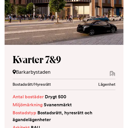
Kvarter 7&9
Barkarbystaden
Bostadsrätt/Hyresrätt
Lägenhet
Antal bostäder
Drygt 500
Miljömärkning
Svanenmärkt
Bostadstyp
Bostadsrätt, hyresrätt och
ägandelägenheter
Arkitekt
BAU