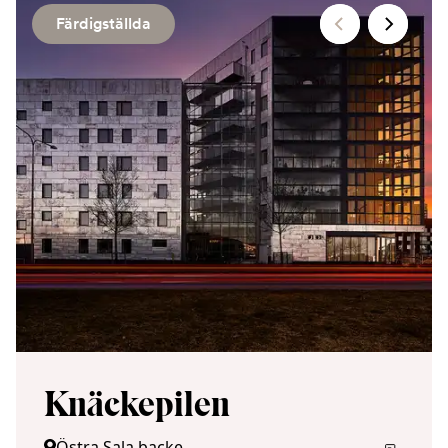
Färdigställda
Knäckepilen
Östra Sala backe