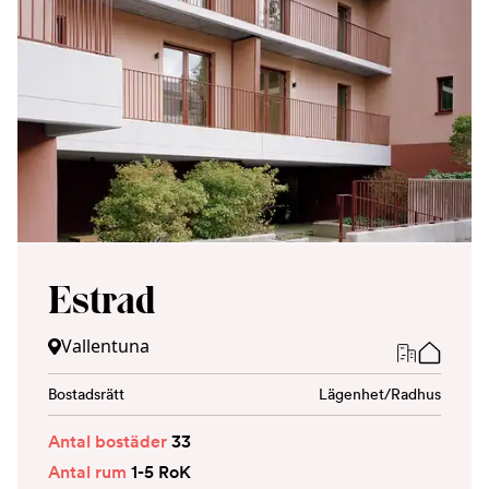
Estrad
Vallentuna
Bostadsrätt
Lägenhet/Radhus
Antal bostäder
33
Antal rum
1-5 RoK