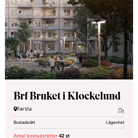
Brf Bruket i Klockelund
Farsta
Bostadsrätt
Lägenhet
Antal bostadsrätter
42 st