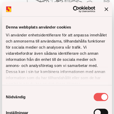
Denna webbplats använder cookies
Vi använder enhetsidentifierare för att anpassa innehållet
och annonserna till användarna, tillhandahålla funktioner
för sociala medier och analysera vår trafik. Vi
vidarebefordrar även sådana identifierare och annan
information från din enhet till de sociala medier och
Mälaräng
annons- och analysföretag som vi samarbetar med.
Dessa kan i sin tur kombinera informationen med annan
information som du har tillhandahållit eller som de har
Bredäng
samlat in när du har använt deras tjänster.
Bostadsrätt
Lägenhet/Radhus
Samtyckesval
Nödvändig
Antal bostäder
ca 100
Preliminär inflytt
2030/2031
Inställningar