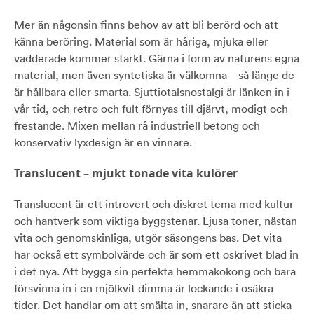
Mer än någonsin finns behov av att bli berörd och att
känna beröring. Material som är håriga, mjuka eller
vadderade kommer starkt. Gärna i form av naturens egna
material, men även syntetiska är välkomna – så länge de
är hållbara eller smarta. Sjuttiotalsnostalgi är länken in i
vår tid, och retro och fult förnyas till djärvt, modigt och
frestande. Mixen mellan rå industriell betong och
konservativ lyxdesign är en vinnare.
Translucent – mjukt tonade vita kulörer
Translucent är ett introvert och diskret tema med kultur
och hantverk som viktiga byggstenar. Ljusa toner, nästan
vita och genomskinliga, utgör säsongens bas. Det vita
har också ett symbolvärde och är som ett oskrivet blad in
i det nya. Att bygga sin perfekta hemmakokong och bara
försvinna in i en mjölkvit dimma är lockande i osäkra
tider. Det handlar om att smälta in, snarare än att sticka