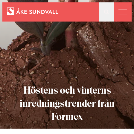
Bostäder
Lokaler och parkering
Entreprenad
Höstens och vinterns
Om oss
inredningstrender från
Formex
Kontakt