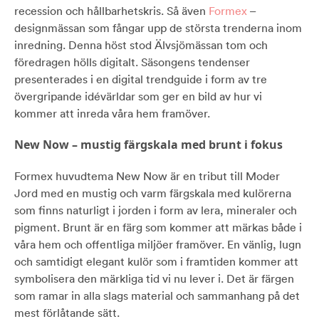
recession och hållbarhetskris. Så även
Formex
–
designmässan som fångar upp de största trenderna inom
inredning. Denna höst stod Älvsjömässan tom och
föredragen hölls digitalt. Säsongens tendenser
presenterades i en digital trendguide i form av tre
övergripande idévärldar som ger en bild av hur vi
kommer att inreda våra hem framöver.
New Now – mustig färgskala med brunt i fokus
Formex huvudtema New Now är en tribut till Moder
Jord med en mustig och varm färgskala med kulörerna
som finns naturligt i jorden i form av lera, mineraler och
pigment. Brunt är en färg som kommer att märkas både i
våra hem och offentliga miljöer framöver. En vänlig, lugn
och samtidigt elegant kulör som i framtiden kommer att
symbolisera den märkliga tid vi nu lever i. Det är färgen
som ramar in alla slags material och sammanhang på det
mest förlåtande sätt.