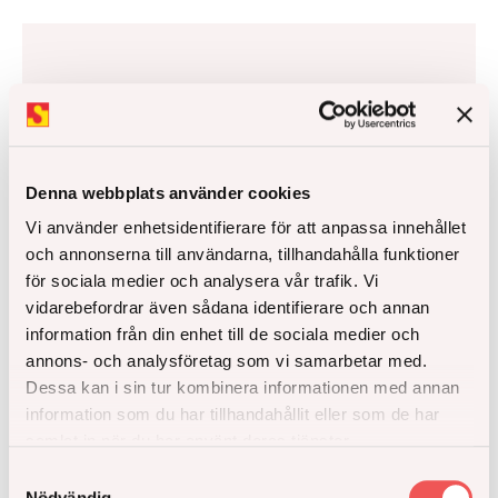
Missa inga nyheter från
Åke Sundvall
Denna webbplats använder cookies
Låt oss hålla kontakten för uppdateringar om vad
Vi använder enhetsidentifierare för att anpassa innehållet
som är på gång hos oss, få koll på nya
och annonserna till användarna, tillhandahålla funktioner
bostadsprojekt och inspiration inför bostadsköp.
för sociala medier och analysera vår trafik. Vi
vidarebefordrar även sådana identifierare och annan
information från din enhet till de sociala medier och
Håll mig uppdaterad
annons- och analysföretag som vi samarbetar med.
Dessa kan i sin tur kombinera informationen med annan
information som du har tillhandahållit eller som de har
samlat in när du har använt deras tjänster.
Samtyckesval
Nödvändig