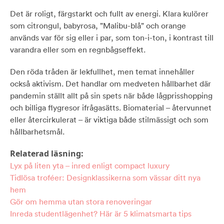
Det är roligt, färgstarkt och fullt av energi. Klara kulörer
som citrongul, babyrosa, ”Malibu-blå” och orange
används var för sig eller i par, som ton-i-ton, i kontrast till
varandra eller som en regnbågseffekt.
Den röda tråden är lekfullhet, men temat innehåller
också aktivism. Det handlar om medveten hållbarhet där
pandemin ställt allt på sin spets när både lågprisshopping
och billiga flygresor ifrågasätts. Biomaterial – återvunnet
eller återcirkulerat – är viktiga både stilmässigt och som
hållbarhetsmål.
Relaterad läsning:
Lyx på liten yta – inred enligt compact luxury
Tidlösa troféer: Designklassikerna som vässar ditt nya
hem
Gör om hemma utan stora renoveringar
Inreda studentlägenhet? Här är 5 klimatsmarta tips