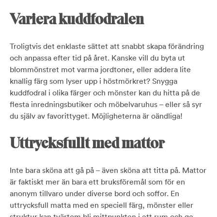
Variera kuddfodralen
Troligtvis det enklaste sättet att snabbt skapa förändring
och anpassa efter tid på året. Kanske vill du byta ut
blommönstret mot varma jordtoner, eller addera lite
knallig färg som lyser upp i höstmörkret? Snygga
kuddfodral i olika färger och mönster kan du hitta på de
flesta inredningsbutiker och möbelvaruhus – eller så syr
du själv av favorittyget. Möjligheterna är oändliga!
Uttrycksfullt med mattor
Inte bara sköna att gå på – även sköna att titta på. Mattor
är faktiskt mer än bara ett bruksföremål som för en
anonym tillvaro under diverse bord och soffor. En
uttrycksfull matta med en speciell färg, mönster eller
struktur kan tvärtom bli mittpunkten i ett rum och ge