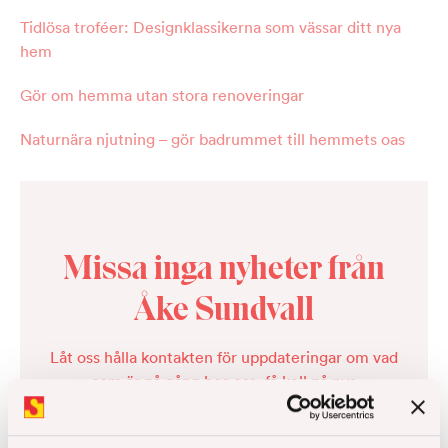
Tidlösa troféer: Designklassikerna som vässar ditt nya
hem
Gör om hemma utan stora renoveringar
Naturnära njutning – gör badrummet till hemmets oas
Missa inga nyheter från
Åke Sundvall
Låt oss hålla kontakten för uppdateringar om vad
som är på gång hos oss, få koll på nya
bostadsprojekt och inspiration inför bostadsköp.