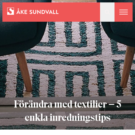
Bostäder
Lokaler och parkering
Entreprenad
Om oss
Förändra med textilier – 5
enkla inredningstips
Kontakt