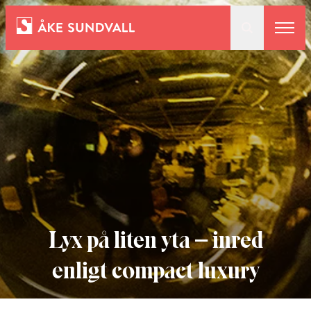
Bostäder
Lokaler och parkering
Entreprenad
Om oss
Lyx på liten yta – inred
enligt compact luxury
Kontakt