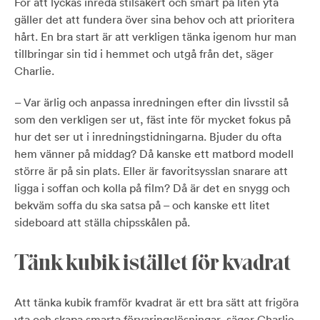
För att lyckas inreda stilsäkert och smart på liten yta
gäller det att fundera över sina behov och att prioritera
hårt. En bra start är att verkligen tänka igenom hur man
tillbringar sin tid i hemmet och utgå från det, säger
Charlie.
– Var ärlig och anpassa inredningen efter din livsstil ­så
som den verkligen ser ut, fäst inte för mycket fokus på
hur det ser ut i inredningstidningarna. Bjuder du ofta
hem vänner på middag? Då kanske ett matbord modell
större är på sin plats. Eller är favoritsysslan snarare att
ligga i soffan och kolla på film? Då är det en snygg och
bekväm soffa du ska satsa på – och kanske ett litet
sideboard att ställa chipsskålen på.
Tänk kubik istället för kvadrat
Att tänka kubik framför kvadrat är ett bra sätt att frigöra
yta och skapa smarta förvaringslösningar, säger Charlie.