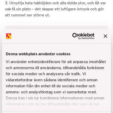
3. Utnyttja hela takhöjden och alla dolda ytor, och låt var
sak få sin plats – det skapar ett luftigare intryck och gör
att rummet ser större ut.
Missa inga nyheter från
Denna webbplats använder cookies
Åke Sundvall
Vi använder enhetsidentifierare för att anpassa innehållet
och annonserna till användarna, tillhandahålla funktioner
Låt oss hålla kontakten för uppdateringar om vad
för sociala medier och analysera vår trafik. Vi
som är på gång hos oss, få koll på nya
vidarebefordrar även sådana identifierare och annan
bostadsprojekt och inspiration inför bostadsköp.
information från din enhet till de sociala medier och
annons- och analysföretag som vi samarbetar med.
Dessa kan i sin tur kombinera informationen med annan
Håll mig uppdaterad
information som du har tillhandahållit eller som de har
samlat in när du har använt deras tjänster.