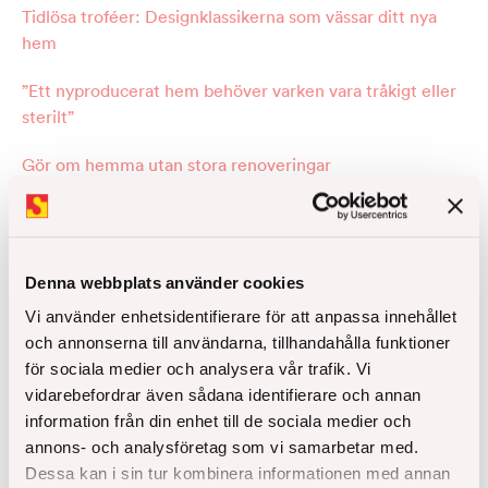
Tidlösa troféer: Designklassikerna som vässar ditt nya
hem
”Ett nyproducerat hem behöver varken vara tråkigt eller
sterilt”
Gör om hemma utan stora renoveringar
Denna webbplats använder cookies
Missa inga nyheter från
Vi använder enhetsidentifierare för att anpassa innehållet
Åke Sundvall
och annonserna till användarna, tillhandahålla funktioner
för sociala medier och analysera vår trafik. Vi
vidarebefordrar även sådana identifierare och annan
Låt oss hålla kontakten för uppdateringar om vad
information från din enhet till de sociala medier och
som är på gång hos oss, få koll på nya
annons- och analysföretag som vi samarbetar med.
bostadsprojekt och inspiration inför bostadsköp.
Dessa kan i sin tur kombinera informationen med annan