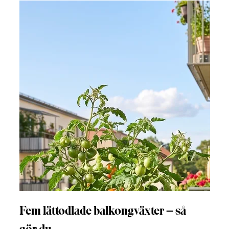
Fem lättodlade balkongväxter – så
gör du