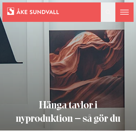
Bostäder
Lokaler och parkering
Entreprenad
Om oss
Hänga tavlor i
nyproduktion – så gör du
Kontakt