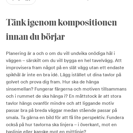
Tänk igenom kompositionen
innan du börjar
Planering är a och o om du vill undvika onödiga hål i
väggen – särskilt om du vill bygga en hel tavelvägg. Att
improvisera fram något på en slät vägg utan ett endaste
spikhål är inte en bra idé. Lägg istället ut dina tavlor på
golvet och prova dig fram. Hur ska de hänga
sinsemellan? Fungerar färgerna och motiven tillsammans
och i rummet de ska hänga i? En måttstock är att stora
tavlor hängs ovanför mindre och att liggande motiv
passar bra på breda väggar medan stående passar på
smala. Ta gärna en bild för att få lite perspektiv. Fundera
också på hur tavlorna ska linjera – i överkant, mot en
baslinje eller kanske mot en mittlinje?