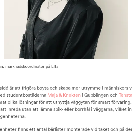
n, marknadskoordinator på Elfa
rsidé är att frigöra boyta och skapa mer utrymme i människors v
med studentbostäderna
Maja & Knekten
i Gubbängen och
Tensta
mat olika lösningar för att utnyttja väggytan för smart förvaring.
att inreda utan att lämna spik- eller borrhål i väggarna, vilket in
 lägenheterna.
ägenheter finns ett antal bärlister monterade vid taket och på d