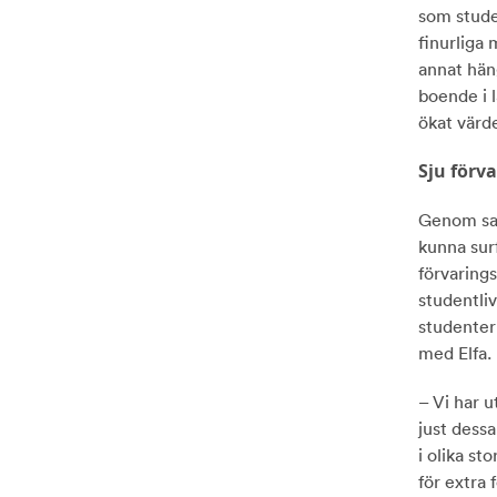
som studen
finurliga 
annat häng
boende i l
ökat värd
Sju förv
Genom sam
kunna surf
förvarings
studentli
studentern
med Elfa.
– Vi har u
just dessa
i olika st
för extra 