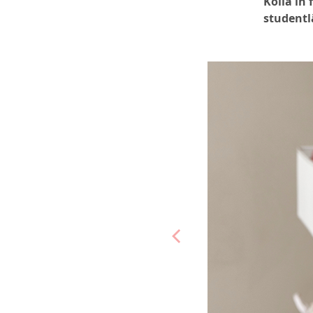
Kolla in 
student