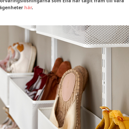
förvaringslösningarna som Elfa har tagit fram till våra
lägenheter
här
.