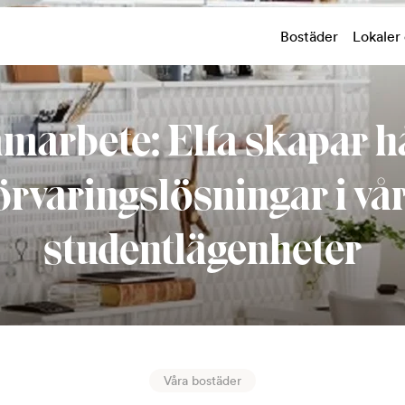
Bostäder
Lokaler
amarbete: Elfa skapar h
örvaringslösningar i vå
studentlägenheter
Våra bostäder