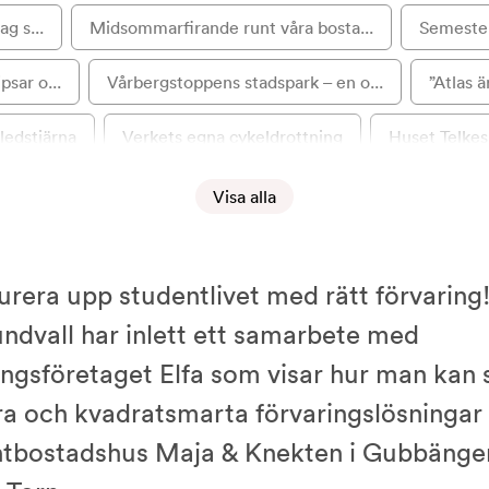
g s...
Midsommarfirande runt våra bosta...
Semester
psar o...
Vårbergstoppens stadspark – en o...
”Atlas ä
ledstjärna
Verkets egna cykeldrottning
Huset Telkes 
erket
Kasvakten – ett nyskapande kvart...
”Stadens sa
Visa alla
n i kva...
”Det kommer bli en mysig kvarter...
”Tensta
urera upp studentlivet med rätt förvaring!
arten va...
”Det första jag slogs av var ark...
”En otrol
ndvall har inlett ett samarbete med
noram...
Byggsandra besöker Marketenterie...
Nytt s
ingsföretaget Elfa som visar hur man kan
ra och kvadratsmarta förvaringslösningar 
ndö för...
Marketenteriet på Rindö snart ti...
Elfa fix
ntbostadshus Maja & Knekten i Gubbänge
 Här är 5...
Cykelutflykt till Kristi himmels...
Vi forts