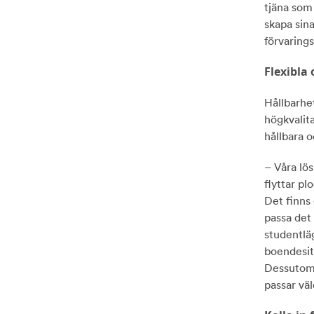
tjäna som 
skapa sina
förvaring
Flexibla
Hållbarhet
högkvalit
hållbara o
– Våra lös
flyttar pl
Det finns 
passa det
studentlä
boendesit
Dessutom 
passar väl