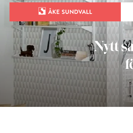
Bostäder
Lokaler och parkering
Nytt s
f
Entreprenad
Om oss
Kontakt