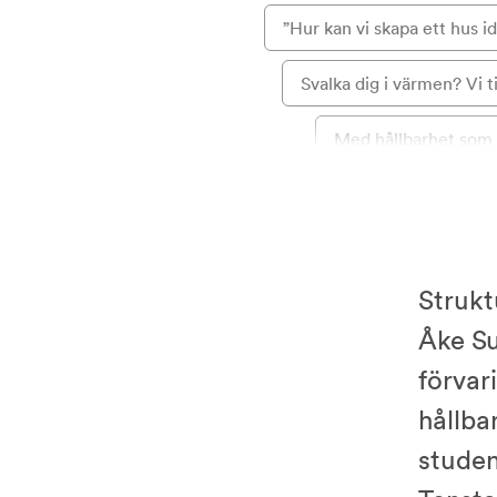
”Hur kan vi skapa ett hus ida
Svalka dig i värmen? Vi ti
Med hållbarhet som 
Upptäck huset Einar i V
”Det finns en finstämd to
Strukt
”Uppslutningen på säljst
Åke Su
Hållbart och naturnära i Pa
förvar
hållba
Ta Waxholmsbåten till Ri
stude
Inreda studentlägenhet?