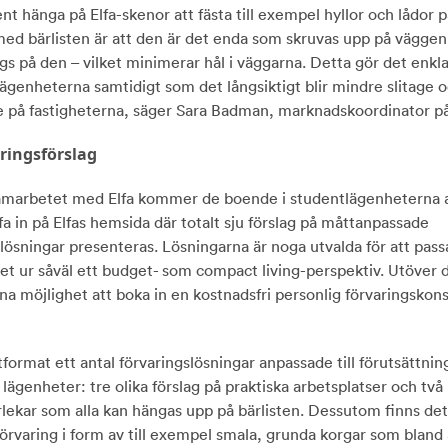
t hänga på Elfa-skenor att fästa till exempel hyllor och lådor p
med bärlisten är att den är det enda som skruvas upp på väggen 
s på den – vilket minimerar hål i väggarna. Detta gör det enkla
ägenheterna samtidigt som det långsiktigt blir mindre slitage o
e på fastigheterna, säger Sara Badman, marknadskoordinator på
aringsförslag
arbetet med Elfa kommer de boende i studentlägenheterna a
a in på Elfas hemsida där totalt sju förslag på måttanpassade
lösningar presenteras. Lösningarna är noga utvalda för att pass
vet ur såväl ett budget- som compact living-perspektiv. Utöver 
a möjlighet att boka in en kostnadsfri personlig förvaringskons
tformat ett antal förvaringslösningar anpassade till förutsättnin
 lägenheter: tre olika förslag på praktiska arbetsplatser och två
orlekar som alla kan hängas upp på bärlisten. Dessutom finns det
förvaring i form av till exempel smala, grunda korgar som bland