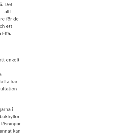
å. Det
– allt
re för de
ch ett
 Elfa.
tt enkelt
a
detta har
ultation
garna i
 bokhyllor
 lösningar
 annat kan