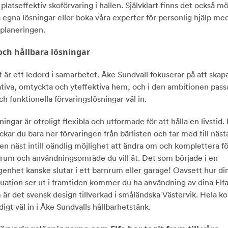
platseffektiv skoförvaring i hallen. Självklart finns det också mö
 egna lösningar eller boka våra experter för personlig hjälp me
splaneringen.
 och hållbara lösningar
 är ett ledord i samarbetet. Åke Sundvall fokuserar på att skap
ativa, omtyckta och yteffektiva hem, och i den ambitionen passa
ch funktionella förvaringslösningar väl in.
ningar är otroligt flexibla och utformade för att hålla en livstid.
ockar du bara ner förvaringen från bärlisten och tar med till näs
en näst intill oändlig möjlighet att ändra om och komplettera fö
 rum och användningsområde du vill åt. Det som började i en
genhet kanske slutar i ett barnrum eller garage! Oavsett hur di
uation ser ut i framtiden kommer du ha användning av dina Elfa
är det svensk design tillverkad i småländska Västervik. Hela k
digt väl in i Åke Sundvalls hållbarhetstänk.