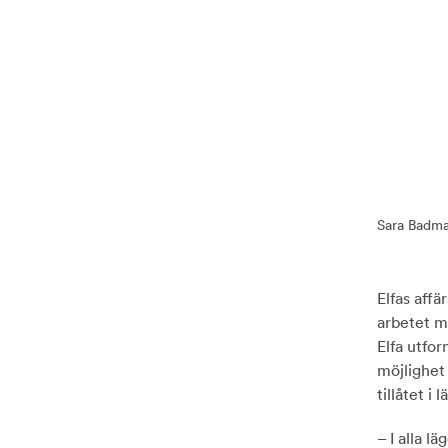
Sara Badma
Elfas affä
arbetet 
Elfa utfor
möjlighet 
tillåtet i
– I alla l