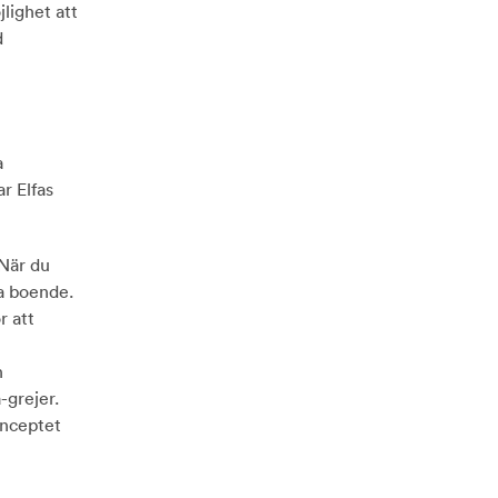
jlighet att
d
a
r Elfas
 När du
ta boende.
r att
n
-grejer.
onceptet