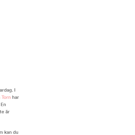
ardag. I
 Torn
har
 En
te är
em kan du