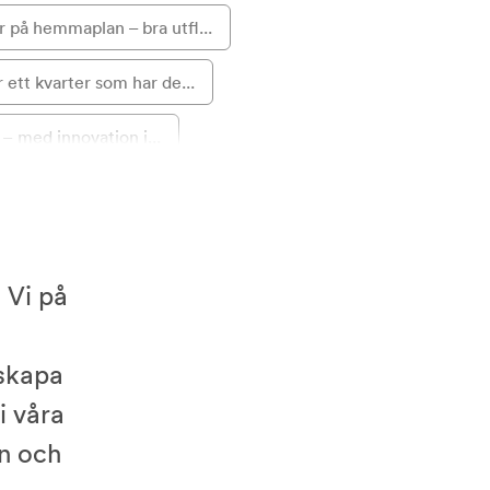
 på hemmaplan – bra utfl...
r ett kvarter som har de...
– med innovation i...
tsningar kommer att s...
 Torn blev min lilla bebi...
 Vi på
ig utsikt över Mälaren...
amarbete: Elfa skapar håll...
 skapa
i våra
ar hobbyförvaringen i Br...
n och
ätter att inreda hållbar...