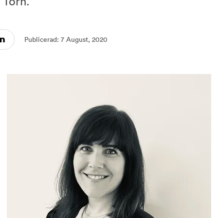
 Torn.
rberg...
Grundläggande kvaliteter som ald...
Stockho
t med ög...
Två arkitekter – ett sekel emell...
"Det är 
Publicerad: 7 August, 2020
het året...
”För att torg ska bli värdiga kr...
Mäklaren:
el 1-...
Klimatsmart boende i Agnes, Fruä...
Svanenm
ren i A...
Bilpool - så fungerar det och hä...
Nyckelfä
ttelse...
Fixa sommarens härligaste häng i...
Agnes – 
s so...
Knäckepilen – en kärlekshistoria...
”Som en va
Lyx på liten yta – inred enligt...