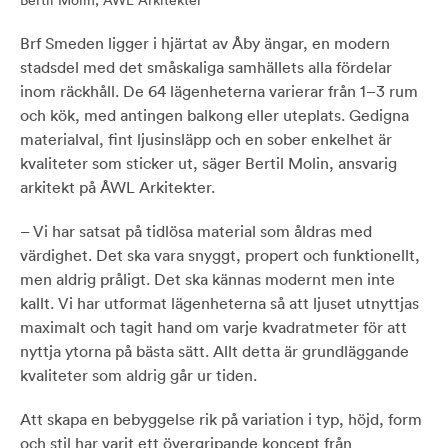
Bertil Molin, ÅWL Arkitekter
Brf Smeden ligger i hjärtat av Åby ängar, en modern
stadsdel med det småskaliga samhällets alla fördelar
inom räckhåll. De 64 lägenheterna varierar från 1–3 rum
och kök, med antingen balkong eller uteplats. Gedigna
materialval, fint ljusinsläpp och en sober enkelhet är
kvaliteter som sticker ut, säger Bertil Molin, ansvarig
arkitekt på ÅWL Arkitekter.
– Vi har satsat på tidlösa material som åldras med
värdighet. Det ska vara snyggt, propert och funktionellt,
men aldrig pråligt. Det ska kännas modernt men inte
kallt. Vi har utformat lägenheterna så att ljuset utnyttjas
maximalt och tagit hand om varje kvadratmeter för att
nyttja ytorna på bästa sätt. Allt detta är grundläggande
kvaliteter som aldrig går ur tiden.
Att skapa en bebyggelse rik på variation i typ, höjd, form
och stil har varit ett övergripande koncept från