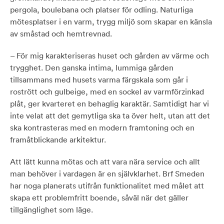
pergola, boulebana och platser för odling. Naturliga
mötesplatser i en varm, trygg miljö som skapar en känsla
av småstad och hemtrevnad.
– För mig karakteriseras huset och gården av värme och
trygghet. Den ganska intima, lummiga gården
tillsammans med husets varma färgskala som går i
rostrött och gulbeige, med en sockel av varmförzinkad
plåt, ger kvarteret en behaglig karaktär. Samtidigt har vi
inte velat att det gemytliga ska ta över helt, utan att det
ska kontrasteras med en modern framtoning och en
framåtblickande arkitektur.
Att lätt kunna mötas och att vara nära service och allt
man behöver i vardagen är en självklarhet. Brf Smeden
har noga planerats utifrån funktionalitet med målet att
skapa ett problemfritt boende, såväl när det gäller
tillgänglighet som läge.