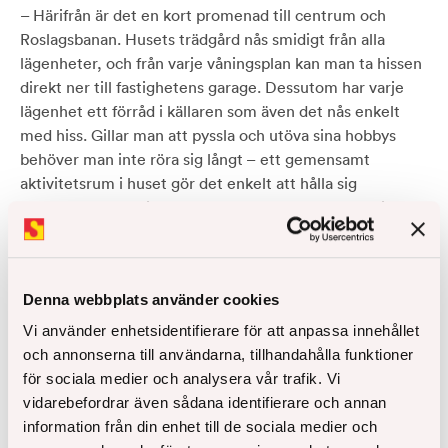
– Härifrån är det en kort promenad till centrum och
Roslagsbanan. Husets trädgård nås smidigt från alla
lägenheter, och från varje våningsplan kan man ta hissen
direkt ner till fastighetens garage. Dessutom har varje
lägenhet ett förråd i källaren som även det nås enkelt
med hiss. Gillar man att pyssla och utöva sina hobbys
behöver man inte röra sig långt – ett gemensamt
aktivitetsrum i huset gör det enkelt att hålla sig
sysselsatt. Ett optimalt boende där det är lätt att trivas,
helt enkelt!
Denna webbplats använder cookies
Vi använder enhetsidentifierare för att anpassa innehållet
Missa inga nyheter från
och annonserna till användarna, tillhandahålla funktioner
för sociala medier och analysera vår trafik. Vi
Åke Sundvall
vidarebefordrar även sådana identifierare och annan
information från din enhet till de sociala medier och