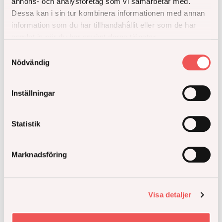
Låt oss hålla kontakten för uppdateringar om vad
annons- och analysföretag som vi samarbetar med.
som är på gång hos oss, få koll på nya
Dessa kan i sin tur kombinera informationen med annan
bostadsprojekt och inspiration inför bostadsköp.
information som du har tillhandahållit eller som de har
samlat in när du har använt deras tjänster.
Samtyckesval
Håll mig uppdaterad
Nödvändig
Inställningar
Statistik
Marknadsföring
Mer inspiration
Visa detaljer