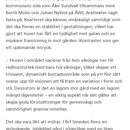
kommunens sida som Åke Sundvall tillsammans med
Bertil Molin och Johan Nylind på ÅWL Arkitekter tagit
fasta på. Kvarteret ska kännas småskaligt samtidigt som
det ska finnas en stabilitet i gestaltningen, vilket har
gjort att huset har fått en tydlighet mot gatan och en
mjukare framtoning in mot gården. Kontraster som ger
ett spännande intryck.
– Husen i området varierar från fem våningar ner till
radhusstorlek med bara två våningar, vilket skapar ett
trivsamt, dynamiskt bostadsområde som på ett fint sätt
svarar upp till visionen att få fram en variation i form och
stil. Dessutom är det en lagom stor gård med en lagom
mängd lägenheter – en viktig aspekt när det gäller att
skapa goda förutsättningar för gemenskap och
samhörighet grannar emellan.
Det ska vara lätt att mötas. I Brf Smeden finns en
grönskande, inbäddad gård i söderläge med en liten