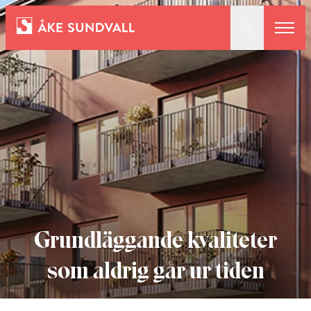
Bostäder
Lokaler och parkering
Entreprenad
Om oss
Grundläggande kvaliteter
som aldrig går ur tiden
Kontakt