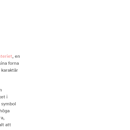
ucerat hem behöver va...
a enligt KonMari-metoden
 Stockholm – här är Åke...
marens härligaste häng i...
teriet
, en
sina forna
h karaktär
m
et i
n symbol
 höga
ra,
lt att