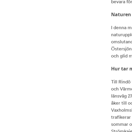
bevara för
Naturen 
I denna m
naturuppl
omslutand
Östersjön.
och glid m
Hur tar m
Till Rindö
och Värmdö
länsväg 2
åker till 
Vaxholmsb
trafikera
sommar oc
Strömkaje