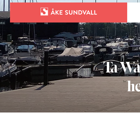
Bostäder
Lokaler och parkering
Ta Wa
Entreprenad
he
Om oss
Kontakt