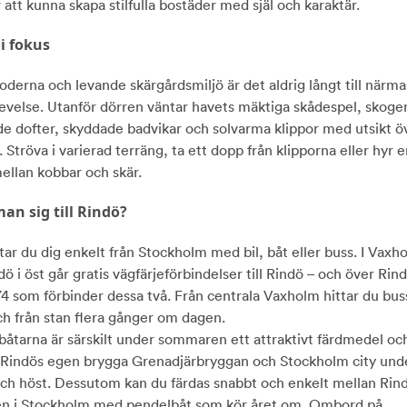
 att kunna skapa stilfulla bostäder med själ och karaktär.
i fokus
oderna och levande skärgårdsmiljö är det aldrig långt till närma
evelse. Utanför dörren väntar havets mäktiga skådespel, skoge
e dofter, skyddade badvikar och solvarma klippor med utsikt ö
 Ströva i varierad terräng, ta ett dopp från klipporna eller hyr e
ellan kobbar och skär.
an sig till Rindö?
 tar du dig enkelt från Stockholm med bil, båt eller buss. I Vaxho
 i öst går gratis vägfärjeförbindelser till Rindö – och över Rin
74 som förbinder dessa två. Från centrala Vaxholm hittar du bu
och från stan flera gånger om dagen.
åtarna är särskilt under sommaren ett attraktivt färdmedel oc
r Rindös egen brygga Grenadjärbryggan och Stockholm city unde
h höst. Dessutom kan du färdas snabbt och enkelt mellan Rin
n i Stockholm med pendelbåt som kör året om. Ombord på