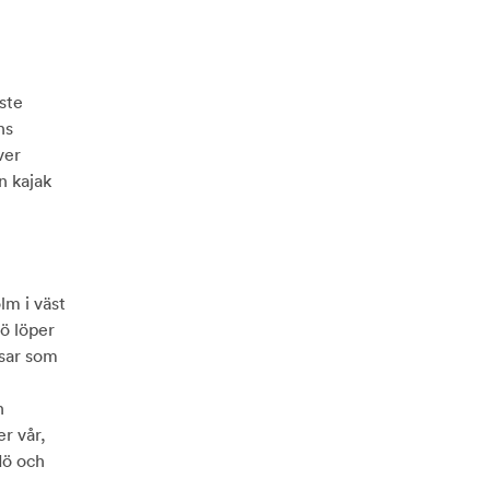
ste
ns
ver
n kajak
lm i väst
dö löper
ssar som
h
r vår,
dö och