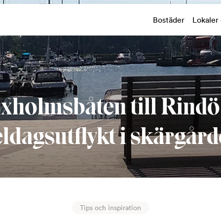
Bostäder
Lokaler
xholmsbåten till Rindö 
ldagsutflykt i skärgår
Tips och inspiration