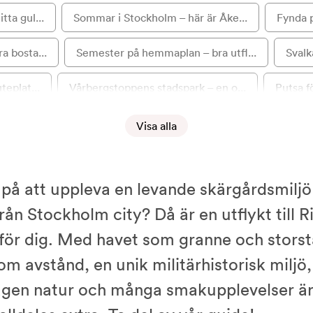
ta gul...
Sommar i Stockholm – här är Åke...
Fynda p
 bosta...
Semester på hemmaplan – bra utfl...
Svalk
teplat...
Vårbergstoppens stadspark – en o...
Putsa fö
der ut...
Odla på balkongen – så kommer du...
Spara 
Visa alla
gaste g...
Höstens och vinterns inredningst...
Glänta p
på att uppleva en levande skärgårdsmiljö
fyra fa...
Gå på sightseeing i Uppsala – i...
Städa milj
från Stockholm city? Då är en utflykt till 
erad ga...
Inred med ljus – en guide till r...
Hänga tavlo
för dig. Med havet som granne och stors
om avstånd, en unik militärhistorisk miljö,
 – 5 enkla...
Fixa kräftskiva på balkongen
Ta Waxholms
agen natur och många smakupplevelser är
 Här är 5...
Cykelutflykt till Kristi himmels...
5 tips 