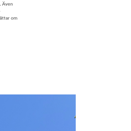
r. Även
-
rättar om