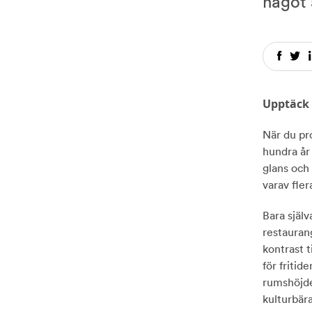
något 
Vi fortsätter att inreda hå
Gör om hemma utan stora 
Ny bostad? Flyttpacka smar
Upptäck 
Naturnära njutning – gör 
När du pr
hundra år
glans och 
varav fle
Bara själ
restauran
kontrast 
för friti
rumshöjde
kulturbär