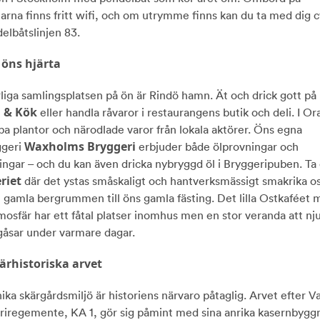
arna finns fritt wifi, och om utrymme finns kan du ta med dig cy
elbåtslinjen 83.
öns hjärta
liga samlingsplatsen på ön är Rindö hamn. Ät och drick gott på
 & Kök
eller handla råvaror i restaurangens butik och deli. I Or
pa plantor och närodlade varor från lokala aktörer. Öns egna
Waxholms Bryggeri
ggeri
erbjuder både ölprovningar och
ingar – och du kan även dricka nybryggd öl i Bryggeripuben. Ta 
riet
där det ystas småskaligt och hantverksmässigt smakrika o
e gamla bergrummen till öns gamla fästing. Det lilla Ostkaféet 
mosfär har ett fåtal platser inomhus men en stor veranda att nju
åsar under varmare dagar.
tärhistoriska arvet
ika skärgårdsmiljö är historiens närvaro påtaglig. Arvet efter 
leriregemente, KA 1, gör sig påmint med sina anrika kasernbygg