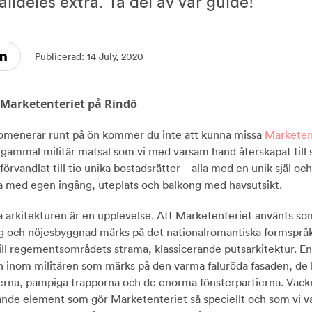
alldeles extra. Ta del av vår guide!
llbar...
Sportlov i Stockholm – vi tipsar...
"Ett nyprod
renoveri...
Upplev Rindös storslagenhet året...
Rens
Publicerad: 14 July, 2020
tare i...
Köpt din första lägenhet? Här är...
Sommar i
Marketenteriet på Rindö
badrumm...
Hyra ut i andra hand? Vi reder u...
Fixa som
omenerar runt på ön kommer du inte att kunna missa
Marketen
 gammal militär matsal som vi med varsam hand återskapat till 
5 tips när du ska inreda balkong...
förvandlat till tio unika bostadsrätter – alla med en unik själ oc
ra med egen ingång, uteplats och balkong med havsutsikt.
va arkitekturen är en upplevelse. Att Marketenteriet använts so
g och nöjesbyggnad märks på det nationalromantiska formspråk
till regementsområdets strama, klassicerande putsarkitektur. E
den inom militären som märks på den varma faluröda fasaden, de
rna, pampiga trapporna och de enorma fönsterpartierna. Vack
ande element som gör Marketenteriet så speciellt och som vi va