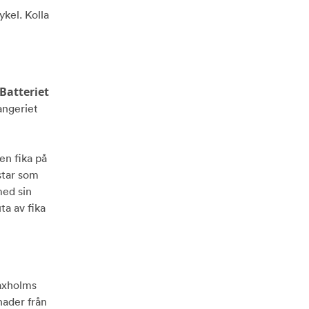
kel. Kolla
Batteriet
angeriet
en fika på
star som
med sin
ta av fika
Vaxholms
nader från