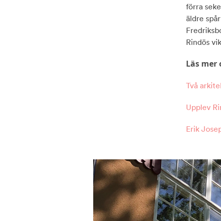
förra seke
äldre spå
Fredriksb
Rindös vik
Läs mer 
Två arkite
Upplev Ri
Erik Jose