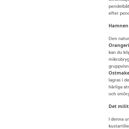
pendelbåt
efter pend
Hamnen 
Den natur
Orangeri
kan du kö
mikrobry
gruppvisn
Ostmake
lagras i d
härliga at
och smörg
Det mili
I denna un
kustartil