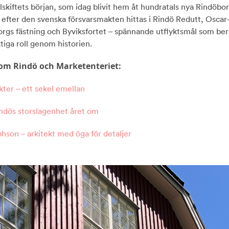
lskiftets början, som idag blivit hem åt hundratals nya Rindöbo
r efter den svenska försvarsmakten hittas i Rindö Redutt, Oscar
orgs fästning och Byviksfortet – spännande utflyktsmål som be
tiga roll genom historien.
om Rindö och Marketenteriet:
kter – ett sekel emellan
ndös storslagenhet året om
phson – arkitekt med öga för detaljer