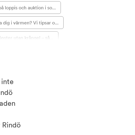
å loppis och auktion i so...
a dig i värmen? Vi tipsar o...
nster utan krångel – så...
el och sänk din elräkning...
å julens dörr – så firar...
 inte
övänligt med bikarbona...
Rindö
r i nyproduktion – så...
taden
båten till Rindö för...
 Rindö
för bästa hemmakontoret