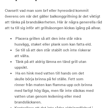
Oavsett vad man som brf eller hyresvärd kommit
överens om när det gäller balkonggrillning är det viktigt
att tänka på brandsäkerheten. Här är några generella råd
att ta till sig inför att grillsäsongen kickas igång på allvar.
Placera grillen så att den inte står nära
husvägg, staket eller plank som kan fatta eld.
Se till så att den står stabilt och inte riskerar
att välta.
Tänk på att aldrig lämna en tänd grill utan
uppsikt.
Ha en hink med vatten till hands om det
skulle börja brinna på fel ställe. Fett som
rinner från maten kan flamma upp och brinna
med farligt hög låga, men får inte släckas med
vatten utan genom kvävning eller med
brandsläckaren.
Kontrollera att det inte råder eldningsförbud i