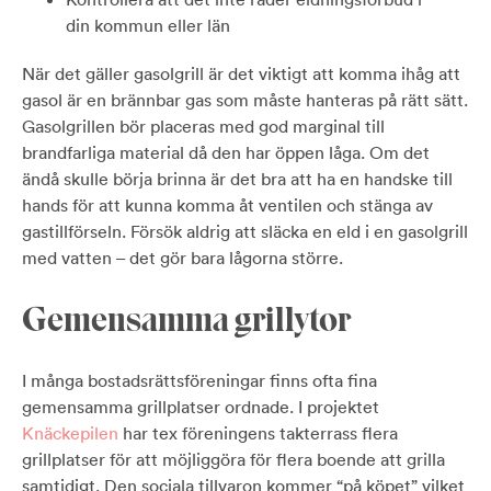
din kommun eller län
När det gäller gasolgrill är det viktigt att komma ihåg att
gasol är en brännbar gas som måste hanteras på rätt sätt
.
Gasolgrillen bör placeras med god marginal till
brandfarliga material då den har öppen låga. Om det
ändå skulle börja brinna är det bra att ha en handske till
hands för att kunna komma åt ventilen och stänga av
gastillförseln. Försök aldrig att släcka en eld i en gasolgrill
med vatten – det gör bara lågorna större.
Gemensamma grillytor
I många bostadsrättsföreningar finns ofta fina
gemensamma grillplatser ordnade. I projektet
Knäckepilen
har tex föreningens takterrass flera
grillplatser för att möjliggöra för flera boende att grilla
samtidigt. Den sociala tillvaron kommer “på köpet” vilket