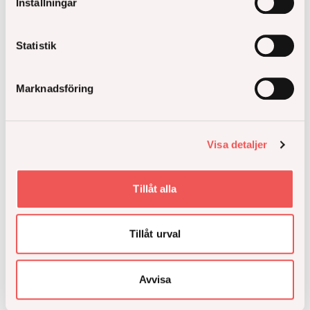
Inställningar
Åke Sundvall
Statistik
Låt oss hålla kontakten för uppdateringar om vad
som är på gång hos oss, få koll på nya
Marknadsföring
bostadsprojekt och inspiration inför bostadsköp.
Håll mig uppdaterad
Visa detaljer
Tillåt alla
Tillåt urval
Avvisa