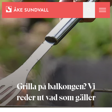
Bostäder
Lokaler och parkering
Entreprenad
Om oss
Grilla på balkongen? Vi
reder ut vad som gäller
Kontakt