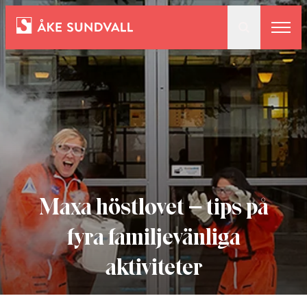
Bostäder
Lokaler och parkering
Entreprenad
Maxa höstlovet – tips på
Om oss
fyra familjevänliga
aktiviteter
Kontakt