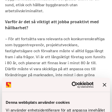
sund, etisk och hållbar byggbransch utan
arbetslivskriminalitet.
Varför är det så viktigt att jobba proaktivt med
hållbarhet?
– För att fortsätta vara relevanta och konkurrenskraftiga
som byggentreprenör, projektutvecklare,
fastighetsägare och förvaltare måste vi alltid ligga långt
fram i alla frågor. Vi är ett långsiktigt företag som funnits
i 80 år, och planerar att finnas kvar i minst 80 år till.
Därför måste vi vara skickliga på att anpassa oss till
förändringar på marknaden, inte minst i den gröna
omställningen som vår bransch är en viktig del av. Detta
är viktigt för oss själva, våra leverantörer, kunder,
medarbetare och de som bor och verkar i våra hus.
Denna webbplats använder cookies
Vi använder enhetsidentifierare för att anpassa innehållet