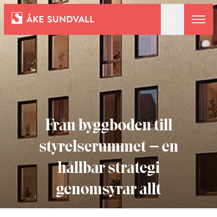
Bostäder
Lokaler och parkering
Entreprenad
Från byggboden till
styrelserummet – en
Om oss
hållbar strategi
genomsyrar allt
Kontakt