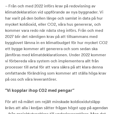
– Från och med 2022 införs krav på redovisning av
klimatdeklaration vid uppförande av nya byggnader. Vi
har varit på den bollen länge och samlat in data på hur
mycket koldioxid, eller CO2, våra hus genererar, och
kommer vara redo när nästa steg införs. Från och med
2027 blir det nämligen krav på att tillsammans med
bygglovet lämna in en klimatbudget för hur mycket CO2
ett bygge kommer att generera och som sedan ska
jämföras med klimatdeklarationen. Under 2022 kommer
vi förbereda våra system och implementera allt från
processer till avtal för att vara säkra på att klara denna
omfattande förändring som kommer att ställa höga krav
på oss och våra leverantörer.
”Vi kopplar ihop CO2 med pengar”
För att nå målet om rejält minskade koldioxidutsläpp
krävs att alla i kedjan sätter frågan högst upp på agendan
– från projektutvecklare till underleverantörer. Men det