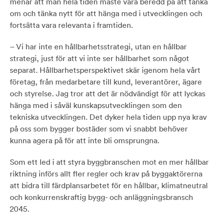
menar att man hela tiden måste vara beredd på att tänka
om och tänka nytt för att hänga med i utvecklingen och
fortsätta vara relevanta i framtiden.
– Vi har inte en hållbarhetsstrategi, utan en hållbar
strategi, just för att vi inte ser hållbarhet som något
separat. Hållbarhetsperspektivet skär igenom hela vårt
företag, från medarbetare till kund, leverantörer, ägare
och styrelse. Jag tror att det är nödvändigt för att lyckas
hänga med i såväl kunskapsutvecklingen som den
tekniska utvecklingen. Det dyker hela tiden upp nya krav
på oss som bygger bostäder som vi snabbt behöver
kunna agera på för att inte bli omsprungna.
Som ett led i att styra byggbranschen mot en mer hållbar
riktning införs allt fler regler och krav på byggaktörerna
att bidra till färdplansarbetet för en hållbar, klimatneutral
och konkurrenskraftig bygg- och anläggningsbransch
2045.